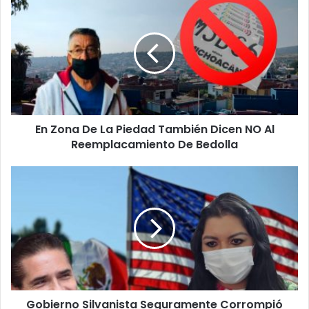
Zona
De
La
Piedad
También
Dicen
NO
Al
En Zona De La Piedad También Dicen NO Al
Reemplacamiento
De
Reemplacamiento De Bedolla
Bedolla
Gobierno
Silvanista
Seguramente
Corrompió
"Palomas
Mensajeras":
SeMigrante
Gobierno Silvanista Seguramente Corrompió