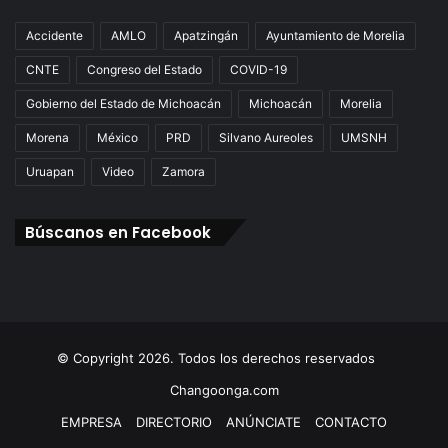
Accidente
AMLO
Apatzingán
Ayuntamiento de Morelia
CNTE
Congreso del Estado
COVID-19
Gobierno del Estado de Michoacán
Michoacán
Morelia
Morena
México
PRD
Silvano Aureoles
UMSNH
Uruapan
Video
Zamora
Búscanos en Facebook
© Copyright 2026. Todos los derechos reservados
Changoonga.com
EMPRESA
DIRECTORIO
ANÚNCIATE
CONTACTO