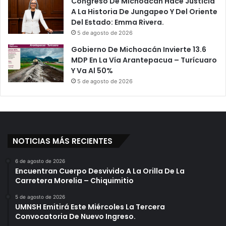
Congreso De Michoacán Hace Justicia
A La Historia De Jungapeo Y Del Oriente
Del Estado: Emma Rivera.
5 de agosto de 2026
Gobierno De Michoacán Invierte 13.6
MDP En La Vía Arantepacua – Turícuaro
Y Va Al 50%
5 de agosto de 2026
NOTICIAS MÁS RECIENTES
6 de agosto de 2026
Encuentran Cuerpo Desvivido A La Orilla De La
Carretera Morelia – Chiquimitio
5 de agosto de 2026
UMNSH Emitirá Este Miércoles La Tercera
Convocatoria De Nuevo Ingreso.