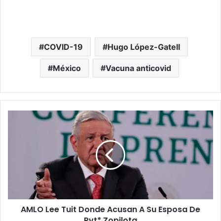
COVID-19
Hugo López-Gatell
México
Vacuna anticovid
AMLO
Lee
Tuit
Donde
Acusan
A
Su
Esposa
De
AMLO Lee Tuit Donde Acusan A Su Esposa De
Pvt*
Zopilota
Pvt* Zopilota