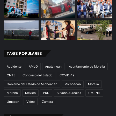
TAGS POPULARES
Accidente
AMLO
Apatzingán
Ayuntamiento de Morelia
CNTE
Congreso del Estado
COVID-19
Gobierno del Estado de Michoacán
Michoacán
Morelia
Morena
México
PRD
Silvano Aureoles
UMSNH
Uruapan
Video
Zamora