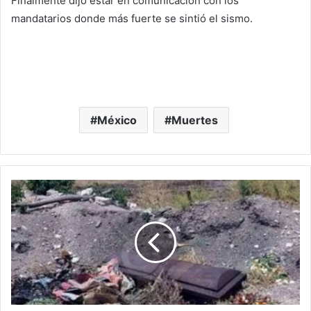
Finalmente dijo estar en comunicación con los
mandatarios donde más fuerte se sintió el sismo.
México
Muertes
#Michoacán
Ciudadanos
Exigen
Resolver
Problema
Por
Tumbas
Expuestas
Tras