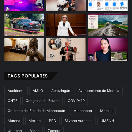
TAGS POPULARES
Accidente
AMLO
Apatzingán
Ayuntamiento de Morelia
CNTE
Congreso del Estado
COVID-19
Gobierno del Estado de Michoacán
Michoacán
Morelia
Morena
México
PRD
Silvano Aureoles
UMSNH
Uruapan
Video
Zamora