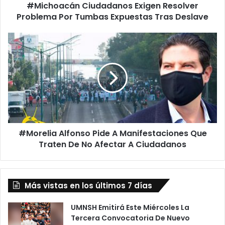
#Michoacán Ciudadanos Exigen Resolver
Deslave
Problema Por Tumbas Expuestas Tras Deslave
#Morelia
Alfonso
Pide
A
Manifestaciones
Que
Traten
De
No
#Morelia Alfonso Pide A Manifestaciones Que
Afectar
A
Traten De No Afectar A Ciudadanos
Ciudadanos
Más vistas en los últimos 7 días
UMNSH Emitirá Este Miércoles La
Tercera Convocatoria De Nuevo