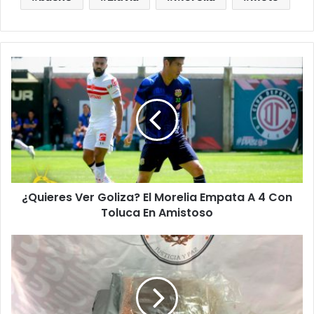
¿Quieres
Ver
Goliza?
El
Morelia
Empata
A
4
Con
¿Quieres Ver Goliza? El Morelia Empata A 4 Con
Toluca
En
Toluca En Amistoso
Amistoso
#Morelia
Encuentran
Mariajuana
En
Medio