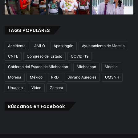
TAGS POPULARES
Accidente
AMLO
Apatzingán
Ayuntamiento de Morelia
CNTE
Congreso del Estado
COVID-19
Gobierno del Estado de Michoacán
Michoacán
Morelia
Morena
México
PRD
Silvano Aureoles
UMSNH
Uruapan
Video
Zamora
Búscanos en Facebook