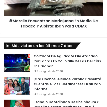
De
Tabaco
Y
Alpiste:
#Morelia Encuentran Mariajuana En Medio De
Iban
Para
Tabaco Y Alpiste: Iban Para CDMX
CDMX
Más vistas en los últimos 7 días
Cortador De Aguacate Fue Atacado
Por Lacras En Col. Valle De Las Delicias
En Uruapan
9 de agosto de 2026
¡Ora Cochos! Alcalde Varona Presentó
Cuentas A Los Huetamenses En Su 2do
Informe
9 de agosto de 2026
Trabajo Coordinado De Sheinbaum Y