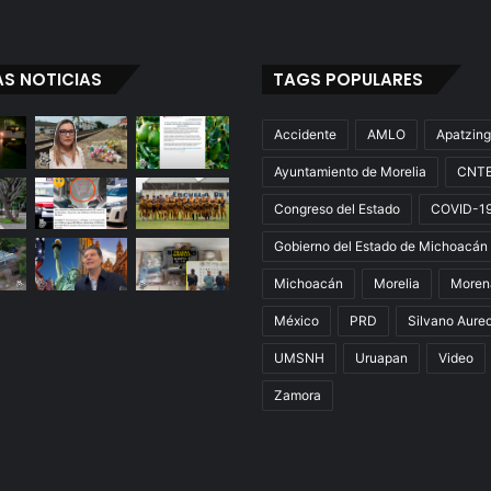
AS NOTICIAS
TAGS POPULARES
Accidente
AMLO
Apatzin
Ayuntamiento de Morelia
CNT
Congreso del Estado
COVID-1
Gobierno del Estado de Michoacán
Michoacán
Morelia
Moren
México
PRD
Silvano Aure
UMSNH
Uruapan
Video
Zamora