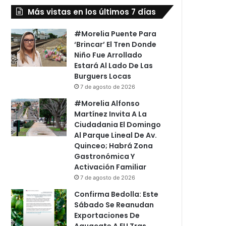
Más vistas en los últimos 7 días
#Morelia Puente Para
‘Brincar’ El Tren Donde
Niño Fue Arrollado
Estará Al Lado De Las
Burguers Locas
7 de agosto de 2026
#Morelia Alfonso
Martínez Invita A La
Ciudadania El Domingo
Al Parque Lineal De Av.
Quinceo; Habrá Zona
Gastronómica Y
Activación Familiar
7 de agosto de 2026
Confirma Bedolla: Este
Sábado Se Reanudan
Exportaciones De
Aguacate A EU Tras