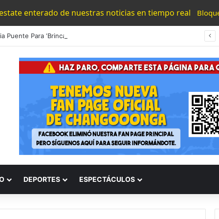
 estate enterado de nuestras noticias en tiempo real
Bloqu
#Morelia Puente Para ‘Brincar’ El Tren Donde Niño Fue Arrollado Estará Al Lado De Las Burguers Locas
O
DEPORTES
ESPECTÁCULOS