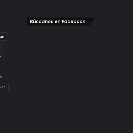
Búscanos en Facebook
gán
E
9
a
oles