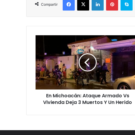
Compartir
En
Michoacán:
Ataque
Armado
Vs
Vivienda
Deja
3
Muertos
En Michoacán: Ataque Armado Vs
Y
Un
Vivienda Deja 3 Muertos Y Un Herido
Herido