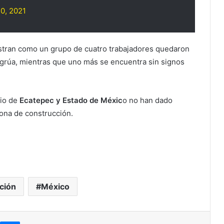
0, 2021
stran como un grupo de cuatro trabajadores quedaron
a grúa, mientras que uno más se encuentra sin signos
io de
Ecatepec y Estado de Méxic
o no han dado
zona de construcción.
ción
México
kype
Messenger