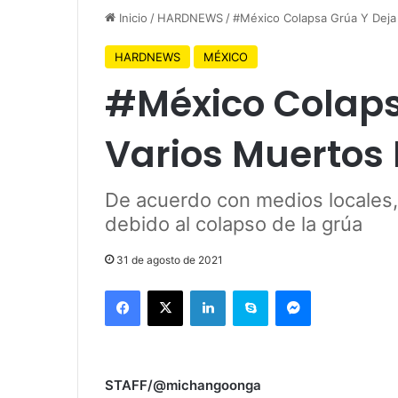
Inicio
/
HARDNEWS
/
#México Colapsa Grúa Y Deja
HARDNEWS
MÉXICO
#México Colaps
Varios Muertos
De acuerdo con medios locales,
debido al colapso de la grúa
31 de agosto de 2021
Facebook
X
LinkedIn
Skype
Messenger
STAFF/@michangoonga