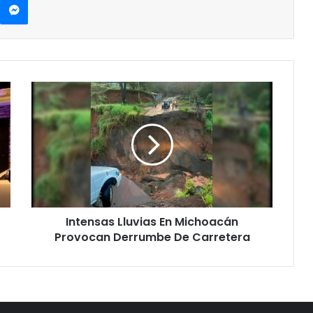
Intensas
Lluvias
En
Michoacán
Provocan
Derrumbe
De
Carretera
Intensas Lluvias En Michoacán
Provocan Derrumbe De Carretera