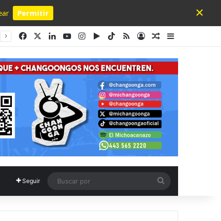
×
ear
Permitir
Powered by SendPulse
Facebook
X
LinkedIn
YouTube
Instagram
Google Play
TikTok
RSS
Acceso
Publicación al a
Barra lateral
Buscar
Seguir
por