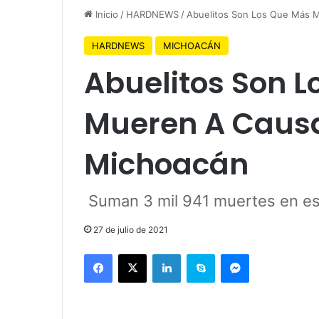
Inicio
/
HARDNEWS
/
Abuelitos Son Los Que Más 
HARDNEWS
MICHOACÁN
Abuelitos Son 
Mueren A Causa
Michoacán
Suman 3 mil 941 muertes en est
27 de julio de 2021
Facebook
X
LinkedIn
Skype
Messenger