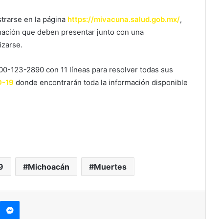
trarse en la página
https://mivacuna.salud.gob.mx/
,
nación que deben presentar junto con una
izarse.
800-123-2890 con 11 líneas para resolver todas sus
D-19
donde encontrarán toda la información disponible
9
Michoacán
Muertes
kype
Messenger