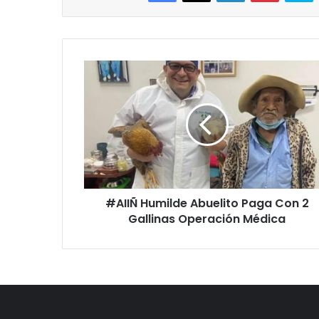
#AIIÑ
Humilde
Abuelito
Paga
Con
2
Gallinas
Operación
Médica
#AIIÑ Humilde Abuelito Paga Con 2
Gallinas Operación Médica