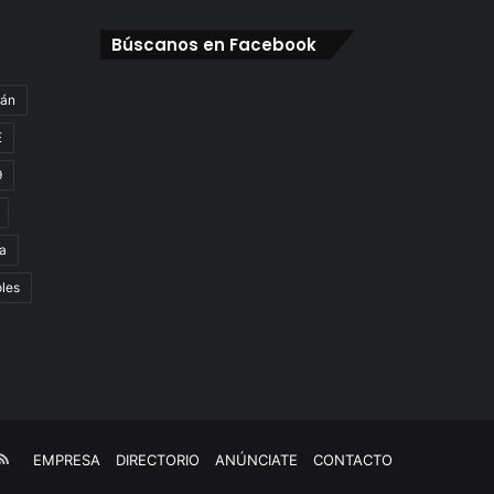
Búscanos en Facebook
gán
E
9
a
oles
e
kTok
RSS
EMPRESA
DIRECTORIO
ANÚNCIATE
CONTACTO