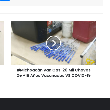
#Michoacán
Van
Casi
20
Mil
Chavos
De
+18
Años
#Michoacán Van Casi 20 Mil Chavos
Vacunados
VS
De +18 Años Vacunados VS COVID-19
COVID-
19