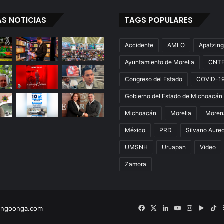
AS NOTICIAS
TAGS POPULARES
Accidente
AMLO
Apatzin
Ayuntamiento de Morelia
CNT
Congreso del Estado
COVID-1
Gobierno del Estado de Michoacán
Michoacán
Morelia
Moren
México
PRD
Silvano Aure
UMSNH
Uruapan
Video
Zamora
Facebook
X
LinkedIn
YouTube
Instagram
Googl
Ti
angoonga.com
Play