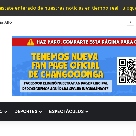
 estate enterado de nuestras noticias en tiempo real
Bloqu
#Morelia Alfonso Martínez Consolido El Acceso A La Lectura Con El Programa «Morelia Se Lee»
O
DEPORTES
ESPECTÁCULOS