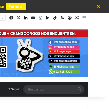
×
ear
Permitir
Powered by SendPulse
Facebook
X
LinkedIn
YouTube
Instagram
Google Play
TikTok
RSS
Acceso
Publicación al a
Barra lateral
Buscar
Seguir
por