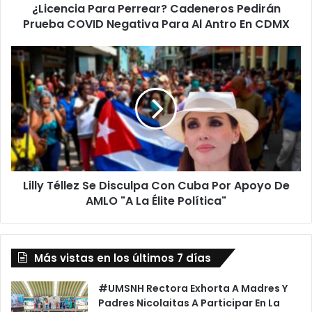
¿Licencia Para Perrear? Cadeneros Pedirán
Al
Antro
Prueba COVID Negativa Para Al Antro En CDMX
En
CDMX
Lilly
Téllez
Se
Disculpa
Con
Cuba
Por
Apoyo
De
Lilly Téllez Se Disculpa Con Cuba Por Apoyo De
AMLO
"A
AMLO "A La Élite Política"
La
Élite
Política"
Más vistas en los últimos 7 días
#UMSNH Rectora Exhorta A Madres Y
Padres Nicolaitas A Participar En La