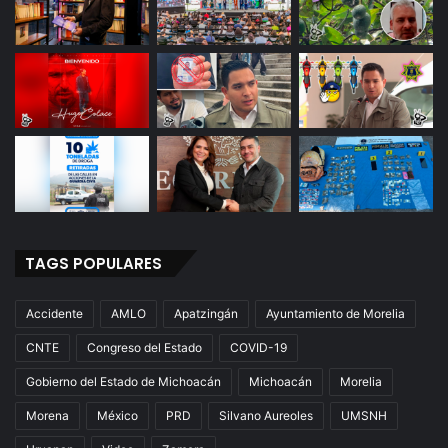
TAGS POPULARES
Accidente
AMLO
Apatzingán
Ayuntamiento de Morelia
CNTE
Congreso del Estado
COVID-19
Gobierno del Estado de Michoacán
Michoacán
Morelia
Morena
México
PRD
Silvano Aureoles
UMSNH