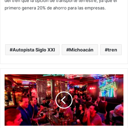
del tren que la opción de transporte terrestre, ya que el
primero genera 20% de ahorro para las empresas.
Autopista Siglo XXI
Michoacán
tren
¿Licencia
Para
Perrear?
Cadeneros
Pedirán
Prueba
COVID
Negativa
Para