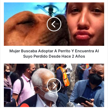
Mujer
Buscaba
Adoptar
A
Perrito
Y
Encuentra
Al
Suyo
Perdido
Mujer Buscaba Adoptar A Perrito Y Encuentra Al
Desde
Suyo Perdido Desde Hace 2 Años
Hace
2
#Michoacán
Años
Fallece
Coordinador
Estatal
De
Protección
Civil,
Carlos
Mandujano