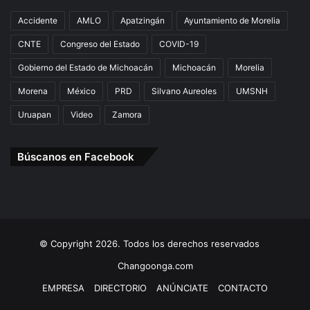
Accidente
AMLO
Apatzingán
Ayuntamiento de Morelia
CNTE
Congreso del Estado
COVID-19
Gobierno del Estado de Michoacán
Michoacán
Morelia
Morena
México
PRD
Silvano Aureoles
UMSNH
Uruapan
Video
Zamora
Búscanos en Facebook
© Copyright 2026. Todos los derechos reservados
Changoonga.com
EMPRESA
DIRECTORIO
ANÚNCIATE
CONTACTO