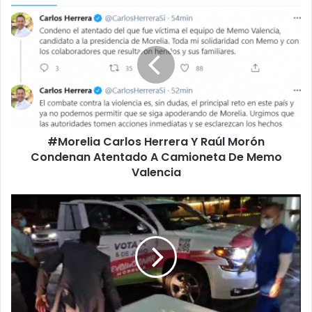
#Morelia
Carlos
Herrera
Y
Raúl
Morón
Condenan
Atentado
A
#Morelia Carlos Herrera Y Raúl Morón
Camioneta
De
Condenan Atentado A Camioneta De Memo
Memo
Valencia
Valencia
Repudiamos
Violencia
Contra
Camioneta
De
Memo
Valencia:
PRI