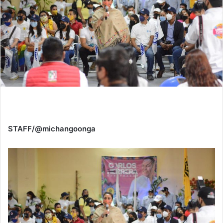
STAFF/@michangoonga