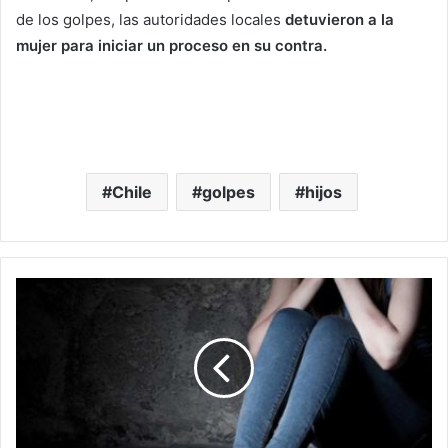
de los golpes, las autoridades locales
detuvieron a la
mujer para iniciar un proceso en su contra.
Chile
golpes
hijos
En
Michoacán:
Dan
15
Años
De
Prisión
A