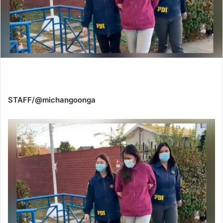
STAFF/@michangoonga