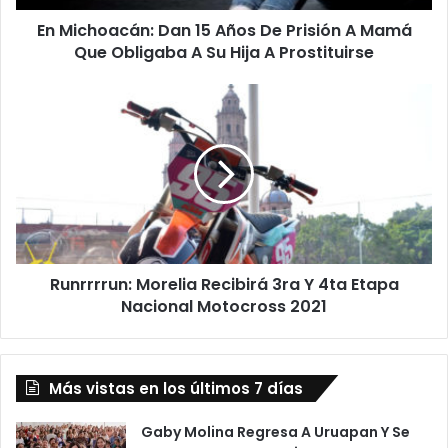
Mamá
En Michoacán: Dan 15 Años De Prisión A Mamá
Que
Obligaba
Que Obligaba A Su Hija A Prostituirse
A
Su
Runrrrrun:
Hija
Morelia
A
Recibirá
Prostituirse
3ra
Y
4ta
Etapa
Nacional
Motocross
Runrrrrun: Morelia Recibirá 3ra Y 4ta Etapa
2021
Nacional Motocross 2021
Más vistas en los últimos 7 días
Gaby Molina Regresa A Uruapan Y Se