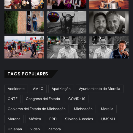
TAGS POPULARES
Accidente
AMLO
Apatzingán
Ayuntamiento de Morelia
CNTE
Congreso del Estado
COVID-19
Gobierno del Estado de Michoacán
Michoacán
Morelia
Morena
México
PRD
Silvano Aureoles
UMSNH
Uruapan
Video
Zamora