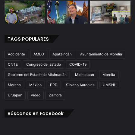
TAGS POPULARES
Accidente
AMLO
Apatzingán
Ayuntamiento de Morelia
CNTE
Congreso del Estado
COVID-19
Gobierno del Estado de Michoacán
Michoacán
Morelia
Morena
México
PRD
Silvano Aureoles
UMSNH
Uruapan
Video
Zamora
Búscanos en Facebook