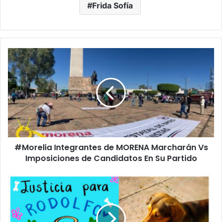
Frida Sofía
#Morelia
Integrantes
de
MORENA
Marcharán
Vs
Imposiciones
de
Candidatos
#Morelia Integrantes de MORENA Marcharán Vs
En
Su
Imposiciones de Candidatos En Su Partido
Partido
En
Morelia
Marcharán
Para
Pedir