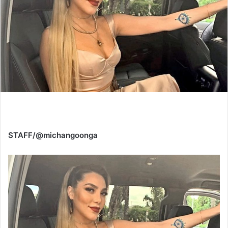
STAFF/@michangoonga