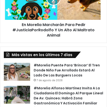
#JusticiaPorRodolfo
Y
Un
Alto
En Morelia Marcharán Para Pedir
Al
Maltrato
#JusticiaPorRodolfo Y Un Alto Al Maltrato
Animal
Animal
Más vistas en los últimos 7 días
#Morelia Puente Para ‘Brincar’ El Tren
Donde Niño Fue Arrollado Estará Al
Lado De Las Burguers Locas
7 de agosto de 2026
#Morelia Alfonso Martínez Invita A La
Ciudadania El Domingo Al Parque Lineal
De Av. Quinceo; Habrá Zona
Gastronómica Y Activación Familiar