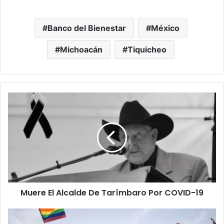
Banco del Bienestar
México
Michoacán
Tiquicheo
Muere
El
Alcalde
De
Tarímbaro
Por
COVID-
19
Muere El Alcalde De Tarímbaro Por COVID-19
Homofobia
Puede