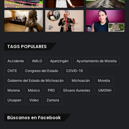
TAGS POPULARES
Accidente
AMLO
Apatzingán
Ayuntamiento de Morelia
CNTE
Congreso del Estado
COVID-19
Gobierno del Estado de Michoacán
Michoacán
Morelia
Morena
México
PRD
Silvano Aureoles
UMSNH
Uruapan
Video
Zamora
Búscanos en Facebook