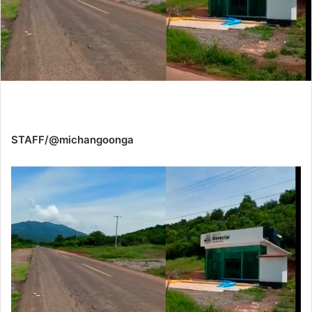
STAFF/@michangoonga