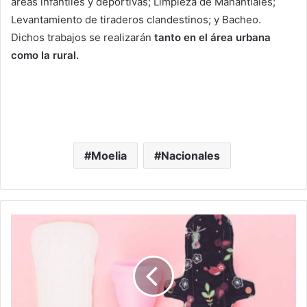
áreas infantiles y deportivas; Limpieza de Manantiales;
Levantamiento de tiraderos clandestinos; y Bacheo.
Dichos trabajos se realizarán
tanto en el área urbana
como la rural.
Moelia
Nacionales
#Morelia
“Por
Menstruaciones
Dignas”
Arman
Colecta
Para