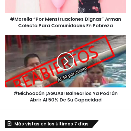
Comunidades
En
#Morelia “Por Menstruaciones Dignas” Arman
Pobreza
Colecta Para Comunidades En Pobreza
#Michoacán
¡AGUAS!
Balnearios
Ya
Podrán
Abrir
Al
50%
De
#Michoacán ¡AGUAS! Balnearios Ya Podrán
Su
Capacidad
Abrir Al 50% De Su Capacidad
Más vistas en los últimos 7 días