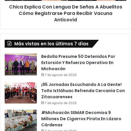
Cómo
Chica Explica Con Lengua De Señas A Abuelitos
Registrarse
Para
Cómo Registrarse Para Recibir Vacuna
Recibir
Anticovid
Vacuna
Anticovid
Más vistas en los últimos 7 días
Bedolla Presume 50 Detenidos Por
Extorsión Y Refuerza Operativo En
Michoacán
7 de agosto de 2026
¡95 Jornadas Escuchando A La Gente!
Toño Ixtláhuac Refrenda Cercanía Con
Zitacuarenses
7 de agosto de 2026
#Michoacán SEMAR Decomisa 9
Millones De Cigarros Pirata En Lázaro
Cárdenas