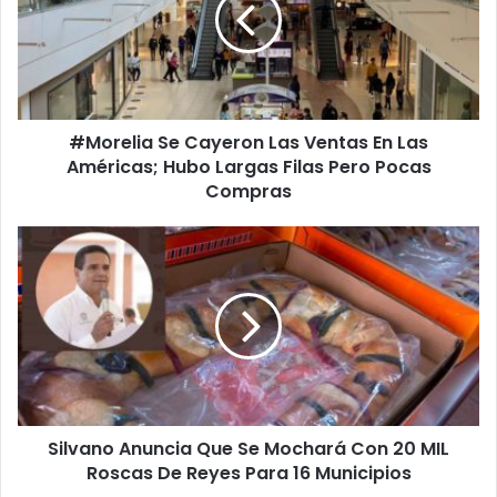
Las
Ventas
En
Las
Américas;
Hubo
#Morelia Se Cayeron Las Ventas En Las
Largas
Filas
Américas; Hubo Largas Filas Pero Pocas
Pero
Compras
Pocas
Compras
Silvano
Anuncia
Que
Se
Mochará
Con
20
MIL
Roscas
Silvano Anuncia Que Se Mochará Con 20 MIL
De
Reyes
Roscas De Reyes Para 16 Municipios
Para