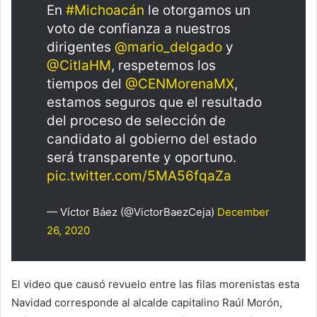
En
#Michoacán
le otorgamos un
voto de confianza a nuestros
dirigentes
@mario_delgado
y
@CitlaHM
, respetemos los
tiempos del
@CENMorenaMX
,
estamos seguros que el resultado
del proceso de selección de
candidato al gobierno del estado
será transparente y oportuno.
pic.twitter.com/5MA56fqaZa
— Víctor Báez (@VictorBaezCeja)
December
26, 2020
El video que causó revuelo entre las filas morenistas esta
Navidad corresponde al alcalde capitalino Raúl Morón,