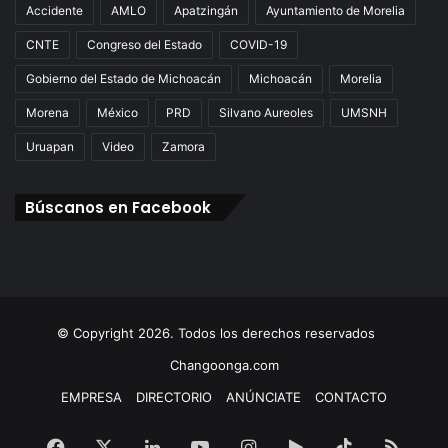
Accidente
AMLO
Apatzingán
Ayuntamiento de Morelia
CNTE
Congreso del Estado
COVID-19
Gobierno del Estado de Michoacán
Michoacán
Morelia
Morena
México
PRD
Silvano Aureoles
UMSNH
Uruapan
Video
Zamora
Búscanos en Facebook
© Copyright 2026. Todos los derechos reservados
Changoonga.com
EMPRESA
DIRECTORIO
ANÚNCIATE
CONTACTO
Facebook
X
LinkedIn
YouTube
Instagram
Google
TikTok
RSS