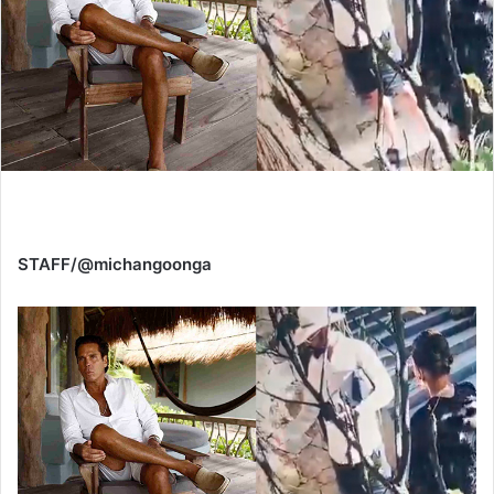
STAFF/@michangoonga