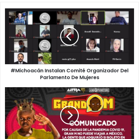
#Michoacán
Instalan
Comité
Organizador
Del
Parlamento
De
Mujeres
#Michoacán Instalan Comité Organizador Del
Parlamento De Mujeres
Grand
M
No
Vendrá
A
Morelia:
No
Lo