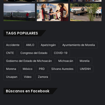
TAGS POPULARES
Accidente
AMLO
Apatzingán
Ayuntamiento de Morelia
CNTE
Congreso del Estado
COVID-19
Gobierno del Estado de Michoacán
Michoacán
Morelia
Morena
México
PRD
Silvano Aureoles
UMSNH
Uruapan
Video
Zamora
Búscanos en Facebook