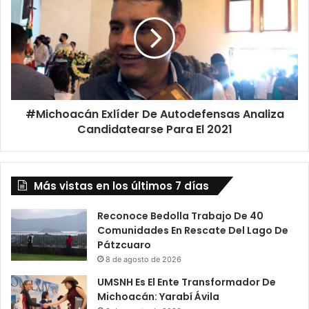
De
Autodefensas
Analiza
Candidatearse
Para
El
2021
#Michoacán Exlíder De Autodefensas Analiza
Candidatearse Para El 2021
Más vistas en los últimos 7 días
Reconoce Bedolla Trabajo De 40
Comunidades En Rescate Del Lago De
Pátzcuaro
8 de agosto de 2026
UMSNH Es El Ente Transformador De
Michoacán: Yarabí Ávila