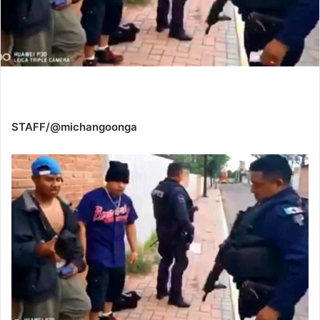
STAFF/@michangoonga