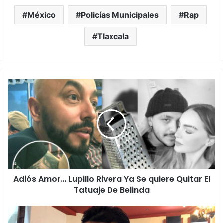
México
Policías Municipales
Rap
Tlaxcala
Adiós
Amor…
Lupillo
Rivera
Ya
Se
quiere
Quitar
El
Adiós Amor… Lupillo Rivera Ya Se quiere Quitar El
Tatuaje
De
Tatuaje De Belinda
Belinda
#Michoacán
Exlíder