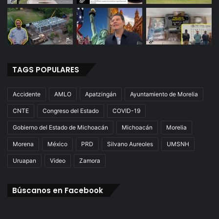
TAGS POPULARES
Accidente
AMLO
Apatzingán
Ayuntamiento de Morelia
CNTE
Congreso del Estado
COVID-19
Gobierno del Estado de Michoacán
Michoacán
Morelia
Morena
México
PRD
Silvano Aureoles
UMSNH
Uruapan
Video
Zamora
Búscanos en Facebook