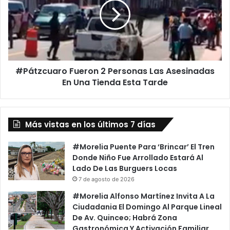
Personas
Las
Asesinadas
En
Una
Tienda
#Pátzcuaro Fueron 2 Personas Las Asesinadas
Esta
Tarde
En Una Tienda Esta Tarde
Más vistas en los últimos 7 días
#Morelia Puente Para ‘Brincar’ El Tren
Donde Niño Fue Arrollado Estará Al
Lado De Las Burguers Locas
7 de agosto de 2026
#Morelia Alfonso Martínez Invita A La
Ciudadania El Domingo Al Parque Lineal
De Av. Quinceo; Habrá Zona
Gastronómica Y Activación Familiar