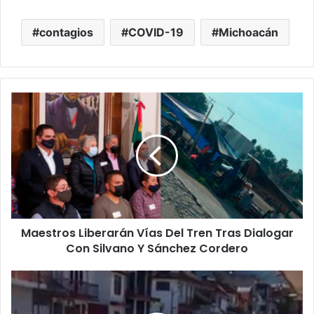
contagios
COVID-19
Michoacán
Maestros
Liberarán
Vías
Del
Tren
Tras
Dialogar
Con
Silvano
Maestros Liberarán Vías Del Tren Tras Dialogar
Y
Sánchez
Con Silvano Y Sánchez Cordero
Cordero
#Pátzcuaro
Fueron
2