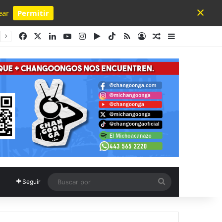
×
ear
Permitir
Powered by SendPulse
Facebook
X
LinkedIn
YouTube
Instagram
Google Play
TikTok
RSS
Acceso
Publicación al a
Barra lateral
Buscar
Seguir
por