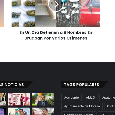
a
8
Hombres
En
Uruapan
En Un Día Detienen a 8 Hombres En
Por
Varios
Uruapan Por Varios Crímenes
Crímenes
AS NOTICIAS
TAGS POPULARES
Accidente
AMLO
Apatzin
Ayuntamiento de Morelia
CNT
Congreso del Estado
COVID-1