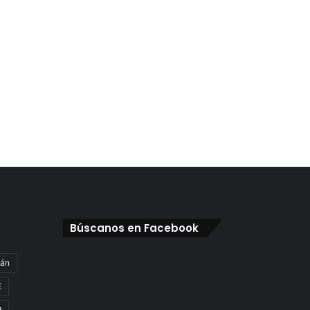
Búscanos en Facebook
gán
E
9