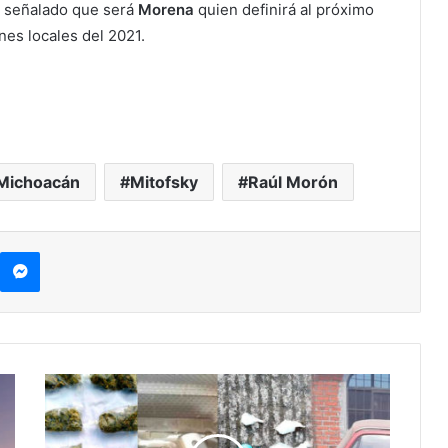
n señalado que será
Morena
quien definirá al próximo
nes locales del 2021.
Michoacán
Mitofsky
Raúl Morón
kype
Messenger
En
Un
Día
Detienen