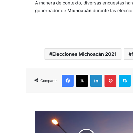
A manera de contexto, diversas encuestas ha
gobernador de
Michoacán
durante las eleccio
Elecciones Michoacán 2021
Facebook
X
LinkedIn
Pinterest
S
Compartir
Congreso
En
Busca
De