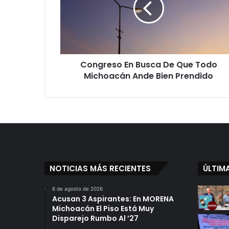
Que
Todo
Michoacán
Ande
Bien
Congreso En Busca De Que Todo
Prendido
Michoacán Ande Bien Prendido
NOTICIAS MÁS RECIENTES
ÚLTIM
6 de agosto de 2026
Acusan 3 Aspirantes: En MORENA
Michoacán El Piso Está Muy
Disparejo Rumbo Al ’27