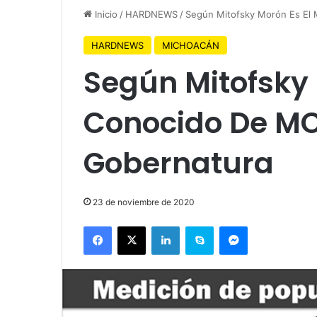
Inicio
/
HARDNEWS
/
Según Mitofsky Morón Es El
HARDNEWS
MICHOACÁN
Según Mitofsky 
Conocido De MO
Gobernatura
23 de noviembre de 2020
Facebook
X
LinkedIn
Skype
Messenger