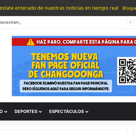
 estate enterado de nuestras noticias en tiempo real
Bloqu
“Los Necesitamos”: Atlético Morelia Agradece Respaldo De Su Afición En Encuentro Ante Cancún Fc
O
DEPORTES
ESPECTÁCULOS