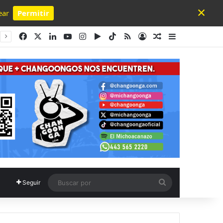
×
ear
Permitir
Powered by SendPulse
Facebook
X
LinkedIn
YouTube
Instagram
Google Play
TikTok
RSS
Acceso
Publicación al a
Barra lateral
Buscar
Seguir
por