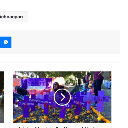
ichoacpan
kype
Messenger
Inician
Montaje
De
Altares
A
Victimas
De
Feminicidio
En
La