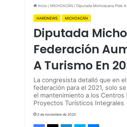
Inicio
/
MICHOACÁN
/
Diputada Michoacana Pide A
HARDNEWS
MICHOACÁN
Diputada Micho
Federación Au
A Turismo En 20
La congresista detalló que en e
federación para el 2021, solo s
el mantenimiento a los Centros
Proyectos Turísticos Integrales
3 de noviembre de 2020
Facebook
X
LinkedIn
Skype
Messenger