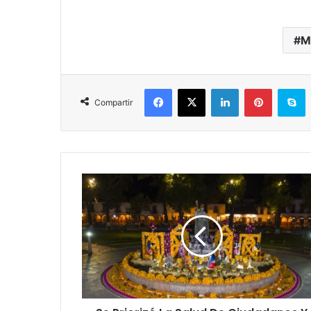
M
Facebook
X
LinkedIn
Pinterest
S
Compartir
Se
Priorizó
La
Salud
De
Ciudadanos
Y
Turistas
En
Noche