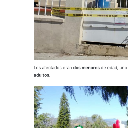
Los afectados eran
dos menores
de edad, uno 
adultos.