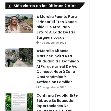
Más vistas en los últimos 7 días
#Morelia Puente Para
‘Brincar’ El Tren Donde
Niño Fue Arrollado
Estará Al Lado De Las
Burguers Locas
7 de agosto de 2026
#Morelia Alfonso
Martínez Invita A La
Ciudadania El Domingo
Al Parque Lineal De Av.
Quinceo; Habrá Zona
Gastronómica Y
Activación Familiar
7 de agosto de 2026
Confirma Bedolla: Este
Sábado Se Reanudan
Exportaciones De
Aguacate A EU Tras