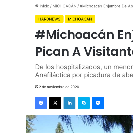
Inicio
/
MICHOACÁN
/
#Michoacán Enjambre De Abe
HARDNEWS
MICHOACÁN
#Michoacán En
Pican A Visitan
De los hospitalizados, un meno
Anafiláctica por picadura de abe
2 de noviembre de 2020
Facebook
X
LinkedIn
Skype
Messenger