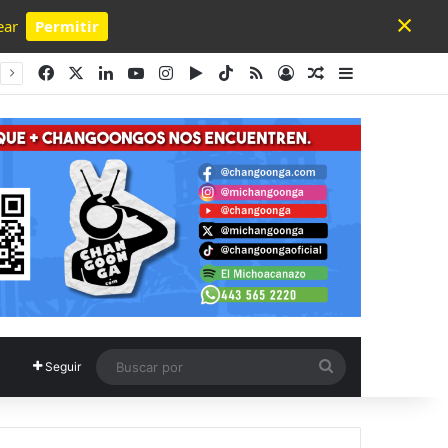
×
ear
Permitir
Powered by SendPulse
Facebook
X
LinkedIn
YouTube
Instagram
Google Play
TikTok
RSS
Acceso
Publicación al a
Barra lateral
Buscar
Seguir
por