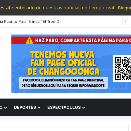
 estate enterado de nuestras noticias en tiempo real
Bloqu
#Morelia Puente Para ‘Brincar’ El Tren Donde Niño Fue Arrollado Estará Al Lado De Las Burguers Locas
O
DEPORTES
ESPECTÁCULOS