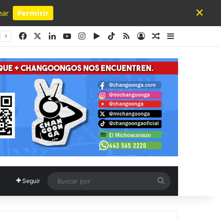
×
ear
Permitir
Powered by SendPulse
Facebook
X
LinkedIn
YouTube
Instagram
Google Play
TikTok
RSS
Acceso
Publicación al a
Barra lateral
Buscar
Seguir
por