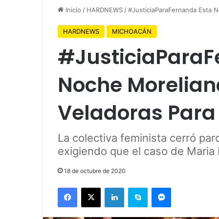
Inicio
/
HARDNEWS
/
#JusticiaParaFernanda Esta N
HARDNEWS
MICHOACÁN
#JusticiaParaF
Noche Morelian
Veladoras Para E
La colectiva feminista cerró pa
exigiendo que el caso de Maria
18 de octubre de 2020
Facebook
X
LinkedIn
Skype
Messenger