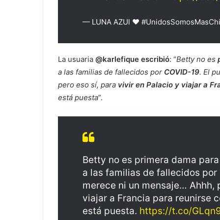
— LUNA AZUl ❤ #UnidosSomosMasChi
La usuaria
@karlefique escribió
: “
Betty no es
a las familias de fallecidos por
COVID-19
. El 
pero eso sí, para
vivir en Palacio y viajar a Fr
está puesta
”.
Betty no es primera dama para 
a las familias de fallecidos po
merece ni un mensaje… Ahhh, pe
viajar a Francia para reunirse 
está puesta.
https://t.co/GLqn