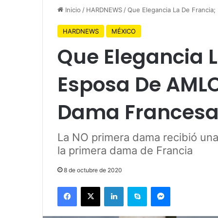
Inicio
/
HARDNEWS
/
Que Elegancia La De Francia
HARDNEWS
MÉXICO
Que Elegancia L
Esposa De AMLO 
Dama Frances
La NO primera dama recibió una l
la primera dama de Francia
8 de octubre de 2020
Facebook
X
LinkedIn
Skype
Messenger