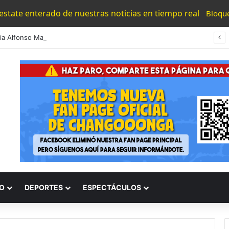
 estate enterado de nuestras noticias en tiempo real
Bloqu
#Morelia Alfonso Martínez Consolido El Acceso A La Lectura Con El Programa «Morelia Se Lee»
O
DEPORTES
ESPECTÁCULOS