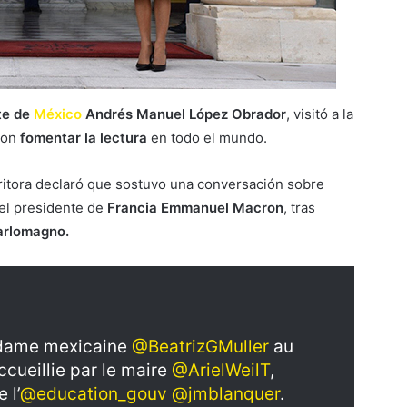
nte de
México
Andrés Manuel López Obrador
, visitó a la
ron
fomentar la lectura
en todo el mundo.
critora declaró que sostuvo una conversación sobre
el presidente de
Francia Emmanuel Macron
, tras
arlomagno.
e dame mexicaine
@BeatrizGMuller
au
cueillie par le maire
@ArielWeilT
,
 l’
@education_gouv
@jmblanquer
.