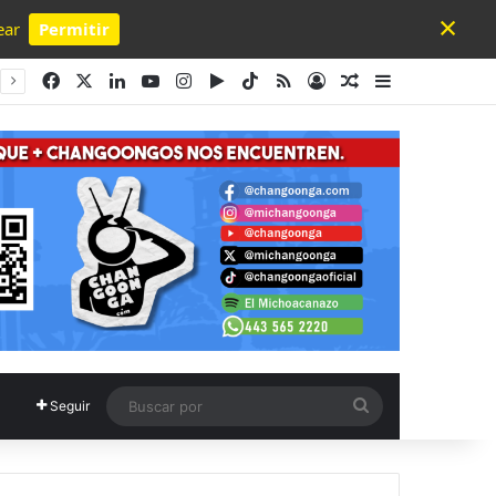
×
ear
Permitir
Powered by SendPulse
Facebook
X
LinkedIn
YouTube
Instagram
Google Play
TikTok
RSS
Acceso
Publicación al a
Barra lateral
Buscar
Seguir
por