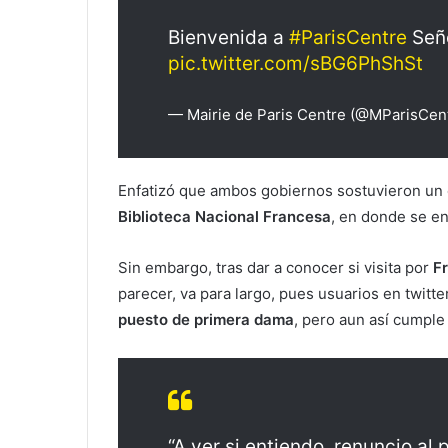
Bienvenida a
#ParisCentre
Seño
pic.twitter.com/sBG6PhShSt
— Mairie de Paris Centre (@MParisCen
Enfatizó que ambos gobiernos sostuvieron un
Biblioteca Nacional Francesa
, en donde se e
Sin embargo, tras dar a conocer si visita por
F
parecer, va para largo, pues usuarios en twit
puesto de primera dama
, pero aun así cumple
“A ver si entiendo, renuncio al