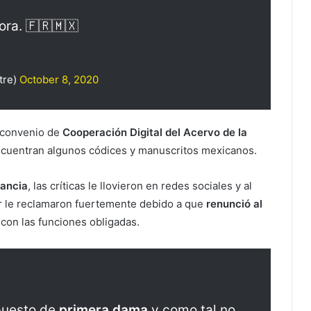
ra. 🇫🇷🇲🇽
tre)
October 8, 2020
 convenio de
Cooperación Digital del Acervo de la
ncuentran algunos códices y manuscritos mexicanos.
rancia
, las críticas le llovieron en redes sociales y al
ter le reclamaron fuertemente debido a que
renunció al
 con las funciones obligadas.
 puesto de
primera dama
y como tal no