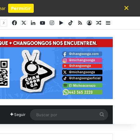
×
ear
Permitir
Powered by SendPulse
Facebook
X
LinkedIn
YouTube
Instagram
Google Play
TikTok
RSS
Acceso
Publicación al a
Barra lateral
Buscar
Seguir
por