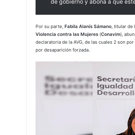
de gobierno y abona a que este
Por su parte,
Fabila Alanís Sámano
, titular de
Violencia contra las Mujeres
(
Conavim
), abu
declaratoria de la AVG, de las cuales 2 son p
por desaparición forzada.