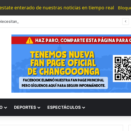
 estate enterado de nuestras noticias en tiempo real
Bloqu
“Los Necesitamos”: Atlético Morelia Agradece Respaldo De Su Afición En Encuentro Ante Cancún Fc
O
DEPORTES
ESPECTÁCULOS