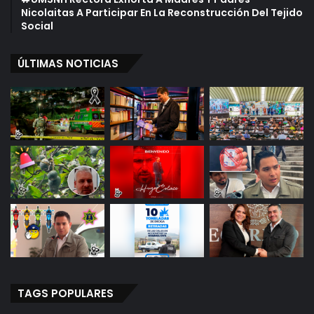
e
Nicolaitas A Participar En La Reconstrucción Del Tejido
s
Social
C
a
ÚLTIMAS NOTICIAS
r
a
c
t
e
r
í
s
t
i
c
a
s
E
n
2
TAGS POPULARES
A