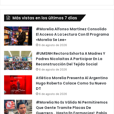
o
a
r
,
m
H
e
Más vistas en los últimos 7 días
o
E
n
n
e
#Morelia Alfonso Martínez Consolido
H
s
El Acceso A La Lectura Con El Programa
o
t
«Morelia Se Lee»
m
i
6 de agosto de 2026
e
d
#UMSNH Rectora Exhorta A Madres Y
n
a
Padres Nicolaitas A Participar En La
a
d
Reconstrucción Del Tejido Social
j
Y
6 de agosto de 2026
e
C
A
o
Atlético Morelia Presenta Al Argentino
P
m
Hugo Roberto Colace Como Su Nuevo
e
b
DT
r
a
6 de agosto de 2026
s
t
#Morelia No Es Válido Ni Permitiremos
o
e
Que Gente Tramite Placas De
n
A
Guerrero… Hasta En Farmacias!: Pablo
a
L