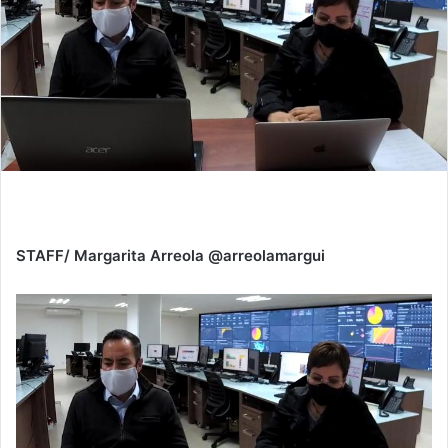
STAFF/ Margarita Arreola @arreolamargui