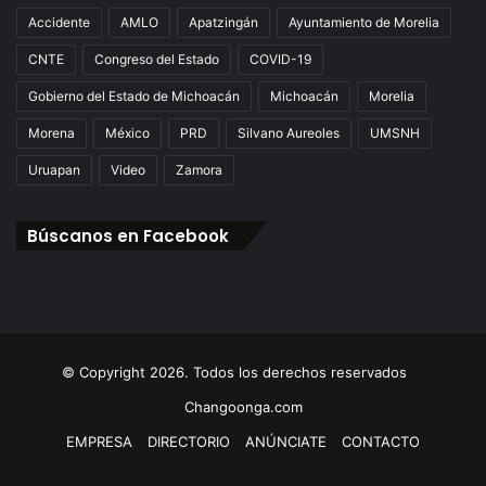
ñ
Accidente
AMLO
Apatzingán
Ayuntamiento de Morelia
o
s
CNTE
Congreso del Estado
COVID-19
D
Gobierno del Estado de Michoacán
Michoacán
Morelia
e
G
Morena
México
PRD
Silvano Aureoles
UMSNH
o
b
Uruapan
Video
Zamora
i
e
Búscanos en Facebook
r
n
o
D
e
M
o
© Copyright 2026. Todos los derechos reservados
r
Changoonga.com
ó
n
EMPRESA
DIRECTORIO
ANÚNCIATE
CONTACTO