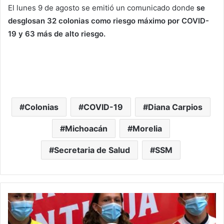
El lunes 9 de agosto se emitió un comunicado donde
se
desglosan 32 colonias como riesgo máximo por COVID-
19 y 63 más de alto riesgo.
Colonias
COVID-19
Diana Carpios
Michoacán
Morelia
Secretaria de Salud
SSM
A
t
l