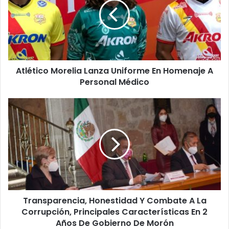
é
t
i
c
o
M
Atlético Morelia Lanza Uniforme En Homenaje A
o
Personal Médico
r
e
l
T
i
r
a
a
L
n
a
s
n
p
z
a
a
r
U
e
n
Transparencia, Honestidad Y Combate A La
n
i
Corrupción, Principales Características En 2
c
f
i
Años De Gobierno De Morón