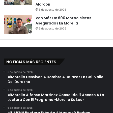
Alarcón
l
a
M
6 de agosto de 2026
C
é
o
Van Más De 600 Motocicletas
d
r
Aseguradas En Morelia
i
r
6 de agosto de 2026
c
u
o
p
c
i
ó
n
NOTICIAS MÁS RECIENTES
,
P
6 de agosto de 2026
r
#Morelia Desviven A Hombre A Balazos En Col. Valle
i
Del Durazno
n
c
6 de agosto de 2026
#Morelia Alfonso Martínez Consolido El Acceso A La
i
Lectura Con El Programa «Morelia Se Lee»
p
a
6 de agosto de 2026
l
#UMSNH Rectora Exhorta A Madres Y Padres