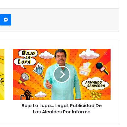
Messenger
B
a
j
o
L
a
L
u
p
Bajo La Lupa... Legal, Publicidad De
a
Los Alcaldes Por Informe
.
.
.