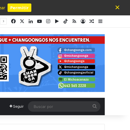
×
ear
Permitir
Powered by SendPulse
Facebook
X
LinkedIn
YouTube
Instagram
Google Play
TikTok
RSS
Acceso
Publicación al a
Barra lateral
Buscar
Seguir
por