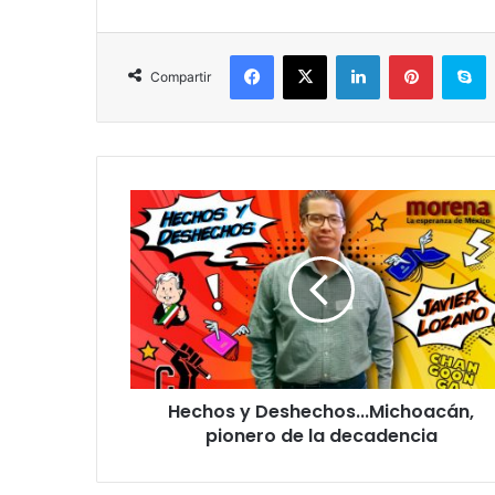
Facebook
X
LinkedIn
Pinterest
Skype
Compartir
H
e
c
h
o
s
y
D
e
Hechos y Deshechos...Michoacán,
s
pionero de la decadencia
h
e
c