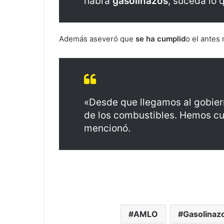
habrá
gasolinazos
, suceda lo 
Además aseveró que
se ha cumplid
o el antes
«Desde que llegamos al gobier
de los combustibles. Hemos cu
mencionó.
AMLO
Gasolinaz