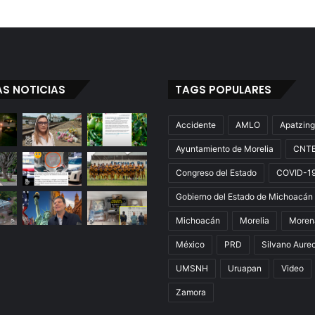
L
e
g
a
l
,
AS NOTICIAS
TAGS POPULARES
P
u
b
Accidente
AMLO
Apatzin
l
Ayuntamiento de Morelia
CNT
i
c
Congreso del Estado
COVID-1
i
d
Gobierno del Estado de Michoacán
a
Michoacán
Morelia
Moren
d
D
México
PRD
Silvano Aure
e
UMSNH
Uruapan
Video
L
o
Zamora
s
A