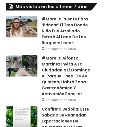
Más vistas en los últimos 7 días
#Morelia Puente Para
‘Brincar’ El Tren Donde
Niño Fue Arrollado
Estará Al Lado De Las
Burguers Locas
7 de agosto de 2026
#Morelia Alfonso
Martínez Invita A La
Ciudadania El Domingo
Al Parque Lineal De Av.
Quinceo; Habrá Zona
Gastronómica Y
Activación Familiar
7 de agosto de 2026
Confirma Bedolla: Este
Sábado Se Reanudan
Exportaciones De
Aguacate A EU Tras