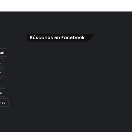
Búscanos en Facebook
gán
E
9
a
oles