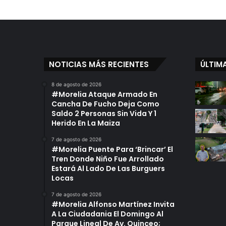
h
o
s
.
.
.
NOTICIAS MÁS RECIENTES
ÚLTIM
M
i
8 de agosto de 2026
c
#Morelia Ataque Armado En
h
Cancha De Fucho Deja Como
o
Saldo 2 Personas Sin Vida Y 1
a
Herido En La Maiza
c
7 de agosto de 2026
á
#Morelia Puente Para ‘Brincar’ El
n
Tren Donde Niño Fue Arrollado
,
Estará Al Lado De Las Burguers
p
Locas
i
o
7 de agosto de 2026
#Morelia Alfonso Martínez Invita
n
A La Ciudadania El Domingo Al
e
Parque Lineal De Av. Quinceo;
r