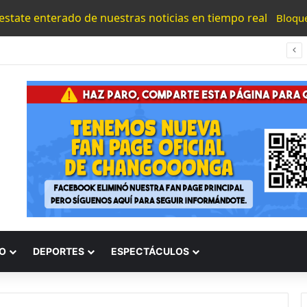
 estate enterado de nuestras noticias en tiempo real
Bloqu
#Morelia Puente Para ‘Brincar’ El Tren Donde Niño Fue Arrollado Estará Al Lado De Las Burguers Locas
O
DEPORTES
ESPECTÁCULOS