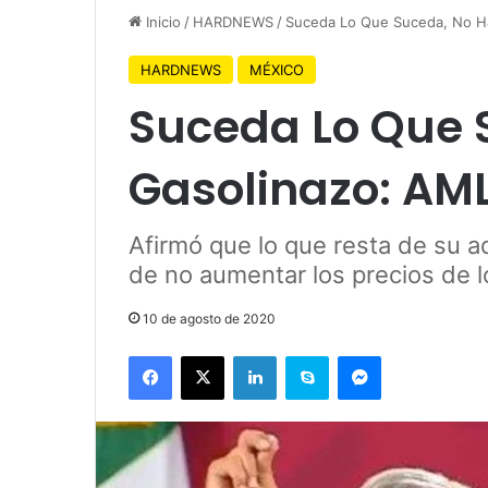
Inicio
/
HARDNEWS
/
Suceda Lo Que Suceda, No H
HARDNEWS
MÉXICO
Suceda Lo Que 
Gasolinazo: AM
Afirmó que lo que resta de su ad
de no aumentar los precios de 
10 de agosto de 2020
Facebook
X
LinkedIn
Skype
Messenger