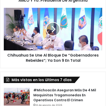
AMLO Y Yo: Presidente De Argentina
e
r
C
e
h
m
i
o
h
s
u
C
a
a
h
m
u
b
a
i
Chihuahua Se Une Al Bloque De “Gobernadores
S
a
Rebeldes”; Ya Son 9 En Total
e
r
U
E
n
l
e
M
Más vistas en los últimos 7 días
A
u
l
n
B
#Michoacán Aseguran Más De 4 Mil
d
l
Maquinitas Tragamonedas En
o
o
Operativos Contra El Crimen
,
q
8 de agosto de 2026