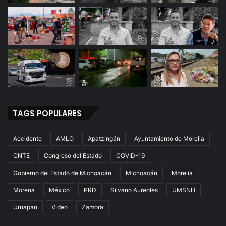
TAGS POPULARES
Accidente
AMLO
Apatzingán
Ayuntamiento de Morelia
CNTE
Congreso del Estado
COVID-19
Gobierno del Estado de Michoacán
Michoacán
Morelia
Morena
México
PRD
Silvano Aureoles
UMSNH
Uruapan
Video
Zamora