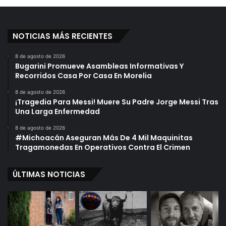
r
l
g
d
e
e
n
NOTICIAS MÁS RECIENTES
s
t
”
i
;
8 de agosto de 2026
Bugarini Promueve Asambleas Informativas Y
n
Y
Recorridos Casa Por Casa En Morelia
a
a
S
8 de agosto de 2026
o
¡Tragedia Para Messi! Muere Su Padre Jorge Messi Tras
n
Una Larga Enfermedad
9
8 de agosto de 2026
E
#Michoacán Aseguran Más De 4 Mil Maquinitas
n
Tragamonedas En Operativos Contra El Crimen
T
o
ÚLTIMAS NOTICIAS
t
a
l