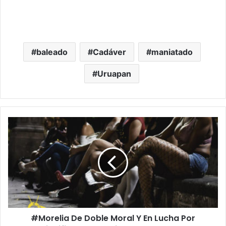
baleado
Cadáver
maniatado
Uruapan
#
M
o
r
e
l
i
a
D
#Morelia De Doble Moral Y En Lucha Por
e