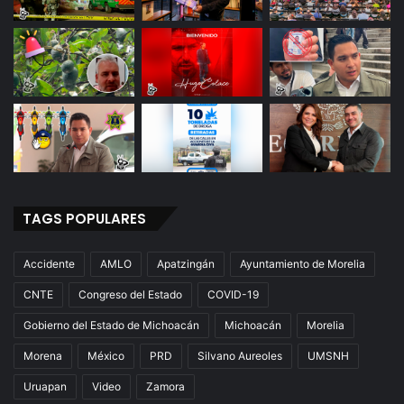
TAGS POPULARES
Accidente
AMLO
Apatzingán
Ayuntamiento de Morelia
CNTE
Congreso del Estado
COVID-19
Gobierno del Estado de Michoacán
Michoacán
Morelia
Morena
México
PRD
Silvano Aureoles
UMSNH
Uruapan
Video
Zamora