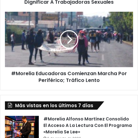
Dignificar A Trabajadoras Sexuales
D
o
b
#
l
M
e
o
M
r
o
e
r
l
a
i
l
a
Y
E
E
#Morelia Educadoras Comienzan Marcha Por
d
n
Periférico; Tráfico Lento
u
L
c
u
a
c
d
h
Más vistas en los últimos 7 días
o
a
r
P
a
#Morelia Alfonso Martínez Consolido
o
s
El Acceso A La Lectura Con El Programa
r
C
«Morelia Se Lee»
D
o