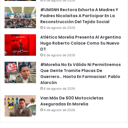
6 de agosto de 2026
i
m
#UMSNH Rectora Exhorta A Madres Y
g
i
Padres Nicolaitas A Participar En La
n
e
Reconstrucción Del Tejido Social
i
n
6 de agosto de 2026
f
z
i
a
Atlético Morelia Presenta Al Argentino
c
n
Hugo Roberto Colace Como Su Nuevo
a
M
DT
r
a
6 de agosto de 2026
A
r
#Morelia No Es Válido Ni Permitiremos
T
c
Que Gente Tramite Placas De
r
h
Guerrero… Hasta En Farmacias!: Pablo
a
a
Alarcón
b
P
6 de agosto de 2026
a
o
j
r
Van Más De 600 Motocicletas
a
P
Aseguradas En Morelia
d
e
6 de agosto de 2026
o
r
r
i
a
f