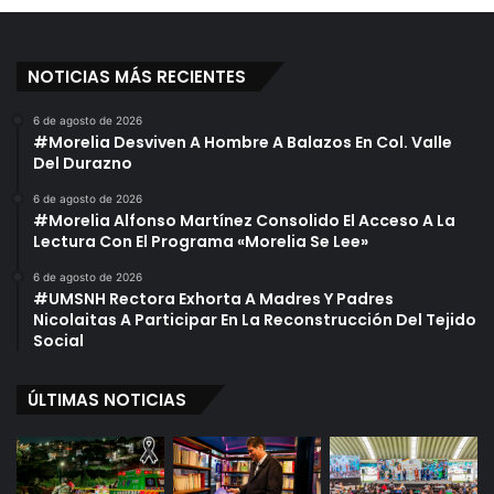
s
é
S
r
e
i
NOTICIAS MÁS RECIENTES
x
c
u
o
6 de agosto de 2026
a
;
#Morelia Desviven A Hombre A Balazos En Col. Valle
l
T
Del Durazno
e
r
s
á
6 de agosto de 2026
#Morelia Alfonso Martínez Consolido El Acceso A La
f
Lectura Con El Programa «Morelia Se Lee»
i
c
6 de agosto de 2026
o
#UMSNH Rectora Exhorta A Madres Y Padres
L
Nicolaitas A Participar En La Reconstrucción Del Tejido
e
Social
n
t
ÚLTIMAS NOTICIAS
o