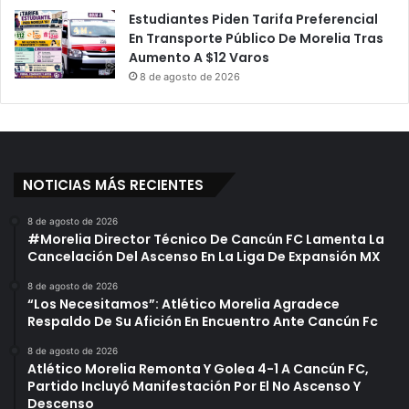
u
n
Estudiantes Piden Tarifa Preferencial
r
A
En Transporte Público De Morelia Tras
a
ñ
Aumento A $12 Varos
n
o
8 de agosto de 2026
t
Y
e
M
L
e
a
d
N
i
u
o
NOTICIAS MÁS RECIENTES
e
D
v
e
8 de agosto de 2026
a
G
#Morelia Director Técnico De Cancún FC Lamenta La
N
o
Cancelación Del Ascenso En La Liga De Expansión MX
o
b
8 de agosto de 2026
r
i
“Los Necesitamos”: Atlético Morelia Agradece
m
e
Respaldo De Su Afición En Encuentro Ante Cancún Fc
a
r
l
n
8 de agosto de 2026
Atlético Morelia Remonta Y Golea 4-1 A Cancún FC,
i
o
Partido Incluyó Manifestación Por El No Ascenso Y
d
:
Descenso
a
A