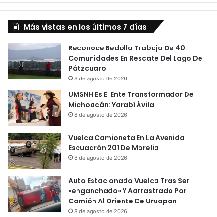
p
s
o
f
n
Más vistas en los últimos 7 días
e
s
c
a
h
Reconoce Bedolla Trabajo De 40
b
o
Comunidades En Rescate Del Lago De
i
C
Pátzcuaro
l
o
8 de agosto de 2026
i
n
UMSNH Es El Ente Transformador De
d
L
Michoacán: Yarabí Ávila
a
o
8 de agosto de 2026
d
A
C
l
Vuelca Camioneta En La Avenida
o
a
Escuadrón 201 De Morelia
n
n
j
8 de agosto de 2026
z
u
a
n
n
Auto Estacionado Vuelca Tras Ser
t
d
«enganchado» Y Aarrastrado Por
a
o
Camión Al Oriente De Uruapan
D
E
8 de agosto de 2026