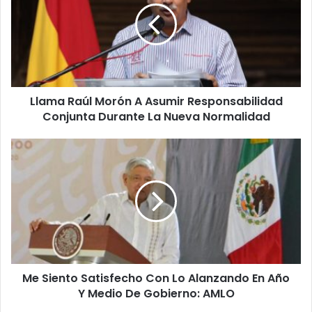
m
a
R
a
ú
l
Llama Raúl Morón A Asumir Responsabilidad
M
Conjunta Durante La Nueva Normalidad
o
r
ó
M
n
e
A
S
A
i
s
e
u
n
m
t
i
o
r
S
R
Me Siento Satisfecho Con Lo Alanzando En Año
a
e
Y Medio De Gobierno: AMLO
t
s
i