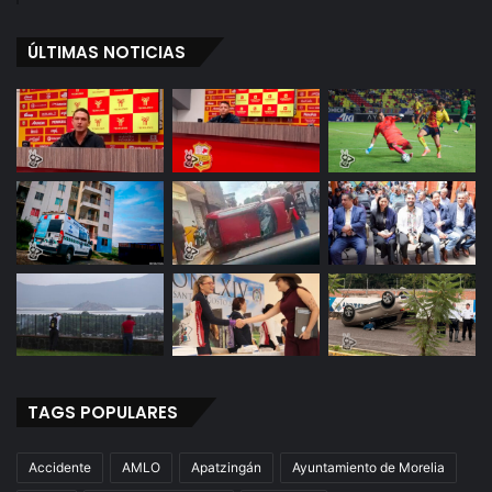
d
M
L
ÚLTIMAS NOTICIAS
O
TAGS POPULARES
Accidente
AMLO
Apatzingán
Ayuntamiento de Morelia