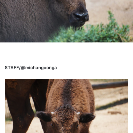
STAFF/@michangoonga