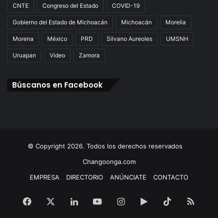
CNTE
Congreso del Estado
COVID-19
Gobierno del Estado de Michoacán
Michoacán
Morelia
Morena
México
PRD
Silvano Aureoles
UMSNH
Uruapan
Video
Zamora
Búscanos en Facebook
© Copyright 2026. Todos los derechos reservados
Changoonga.com
EMPRESA
DIRECTORIO
ANÚNCIATE
CONTACTO
Facebook
X
LinkedIn
YouTube
Instagram
Google
TikTok
RSS