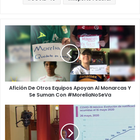
A
f
i
c
i
ó
n
D
e
Afición De Otros Equipos Apoyan Al Monarcas Y
O
Se Suman Con #MoreliaNoSeVa
t
r
o
G
s
a
E
t
q
e
u
l
i