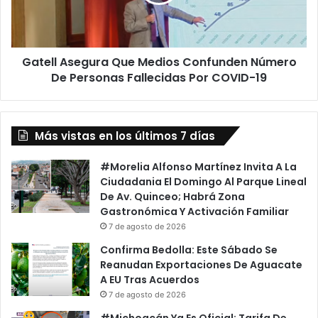
l
p
A
o
s
s
e
A
Gatell Asegura Que Medios Confunden Número
g
p
De Personas Fallecidas Por COVID-19
u
o
r
y
a
a
Q
n
Más vistas en los últimos 7 días
u
A
e
l
M
#Morelia Alfonso Martínez Invita A La
M
e
Ciudadania El Domingo Al Parque Lineal
o
d
De Av. Quinceo; Habrá Zona
n
i
Gastronómica Y Activación Familiar
a
o
7 de agosto de 2026
r
s
Confirma Bedolla: Este Sábado Se
c
C
Reanudan Exportaciones De Aguacate
a
o
A EU Tras Acuerdos
s
n
7 de agosto de 2026
Y
f
S
u
#Michoacán Ya Es Oficial: Tarifa De