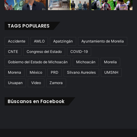
TAGS POPULARES
Accidente
AMLO
Apatzingán
Ayuntamiento de Morelia
CNTE
Congreso del Estado
COVID-19
Gobierno del Estado de Michoacán
Michoacán
Morelia
Morena
México
PRD
Silvano Aureoles
UMSNH
Uruapan
Video
Zamora
Búscanos en Facebook