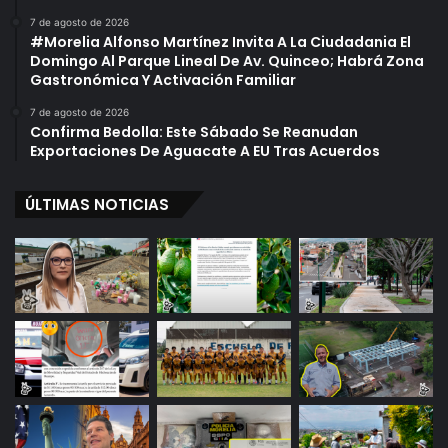
V
a
7 de agosto de 2026
a
l
#Morelia Alfonso Martínez Invita A La Ciudadania El
l
Domingo Al Parque Lineal De Av. Quinceo; Habrá Zona
e
Gastronómica Y Activación Familiar
c
i
7 de agosto de 2026
Confirma Bedolla: Este Sábado Se Reanudan
d
Exportaciones De Aguacate A EU Tras Acuerdos
a
s
P
ÚLTIMAS NOTICIAS
o
r
C
O
V
I
D
-
1
9