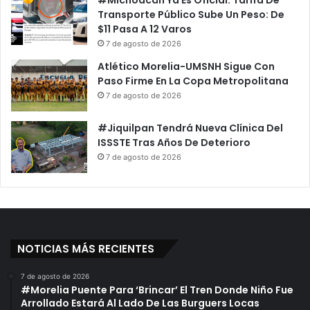
e
n
Transporte Público Sube Un Peso: De
S
d
$11 Pasa A 12 Varos
u
e
7 de agosto de 2026
m
n
Atlético Morelia-UMSNH Sigue Con
a
N
Paso Firme En La Copa Metropolitana
n
ú
7 de agosto de 2026
C
m
o
e
n
#Jiquilpan Tendrá Nueva Clínica Del
r
#
ISSSTE Tras Años De Deterioro
o
M
D
7 de agosto de 2026
o
e
r
P
e
e
l
r
i
s
a
o
NOTICIAS MÁS RECIENTES
N
n
o
a
7 de agosto de 2026
S
s
#Morelia Puente Para ‘Brincar’ El Tren Donde Niño Fue
e
F
Arrollado Estará Al Lado De Las Burguers Locas