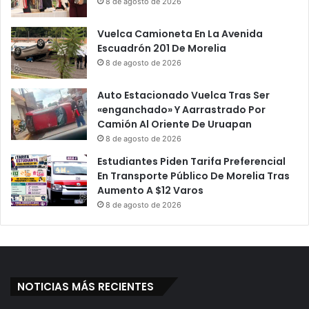
8 de agosto de 2026
C
l
O
i
Vuelca Camioneta En La Avenida
V
d
Escuadrón 201 De Morelia
I
a
D
8 de agosto de 2026
d
-
E
1
l
Auto Estacionado Vuelca Tras Ser
9
L
«enganchado» Y Aarrastrado Por
E
u
Camión Al Oriente De Uruapan
s
n
8 de agosto de 2026
t
e
Estudiantes Piden Tarifa Preferencial
á
s
En Transporte Público De Morelia Tras
A
,
Aumento A $12 Varos
c
S
8 de agosto de 2026
a
ó
b
l
a
o
n
S
d
i
o
S
NOTICIAS MÁS RECIENTES
C
e
o