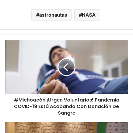
astronautas
NASA
#
M
i
c
h
o
a
c
á
#Michoacán ¡Urgen Voluntarios! Pandemia
n
COVID-19 Está Acabando Con Donación De
¡
U
Sangre
r
g
#
e
M