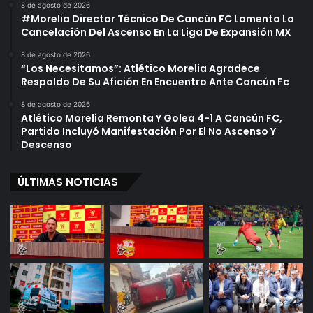
A
8 de agosto de 2026
n
c
#Morelia Director Técnico De Cancún FC Lamenta La
D
a
Cancelación Del Ascenso En La Liga De Expansión MX
o
t
8 de agosto de 2026
n
a
“Los Necesitamos”: Atlético Morelia Agradece
a
n
Respaldo De Su Afición En Encuentro Ante Cancún Fc
c
M
i
e
8 de agosto de 2026
ó
Atlético Morelia Remonta Y Golea 4-1 A Cancún FC,
d
Partido Incluyó Manifestación Por El No Ascenso Y
n
i
Descenso
D
d
e
a
S
s
ÚLTIMAS NOTICIAS
a
S
n
a
g
n
r
i
e
t
a
r
i
a