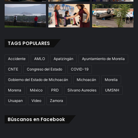
s
:
G
o
b
i
TAGS POPULARES
e
r
n
Accidente
AMLO
Apatzingán
Ayuntamiento de Morelia
o
CNTE
Congreso del Estado
COVID-19
Gobierno del Estado de Michoacán
Michoacán
Morelia
Morena
México
PRD
Silvano Aureoles
UMSNH
Uruapan
Video
Zamora
Búscanos en Facebook