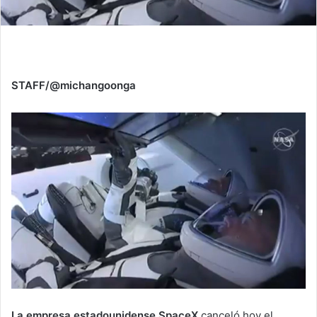
STAFF/@michangoonga
La empresa estadounidense SpaceX
canceló hoy el