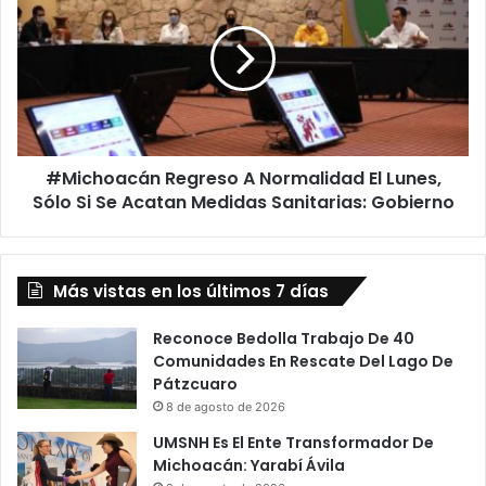
n
i
V
c
o
h
l
o
u
a
n
c
t
á
a
#Michoacán Regreso A Normalidad El Lunes,
n
r
Sólo Si Se Acatan Medidas Sanitarias: Gobierno
R
i
e
o
g
s
r
!
Más vistas en los últimos 7 días
e
P
s
a
o
Reconoce Bedolla Trabajo De 40
n
A
Comunidades En Rescate Del Lago De
d
N
Pátzcuaro
e
o
8 de agosto de 2026
m
r
UMSNH Es El Ente Transformador De
i
m
Michoacán: Yarabí Ávila
a
a