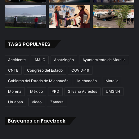
y
o
TAGS POPULARES
Accidente
AMLO
Apatzingán
Ayuntamiento de Morelia
CNTE
Congreso del Estado
COVID-19
Gobierno del Estado de Michoacán
Michoacán
Morelia
Morena
México
PRD
Silvano Aureoles
UMSNH
Uruapan
Video
Zamora
Búscanos en Facebook