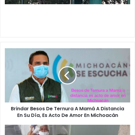
B
r
i
n
d
a
r
B
e
Brindar Besos De Ternura A Mamá A Distancia
s
En Su Día, Es Acto De Amor En Michoacán
o
s
D
#
e
M