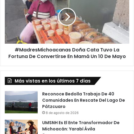
T
a
e
d
r
r
n
e
u
s
r
M
a
i
A
#MadresMichoacanas Doña Cata Tuvo La
c
M
Fortuna De Convertirse En Mamá Un 10 De Mayo
h
a
o
m
a
á
c
A
Más vistas en los últimos 7 días
a
D
n
i
a
Reconoce Bedolla Trabajo De 40
s
s
Comunidades En Rescate Del Lago De
t
D
Pátzcuaro
a
o
8 de agosto de 2026
n
ñ
UMSNH Es El Ente Transformador De
c
a
Michoacán: Yarabí Ávila
i
C