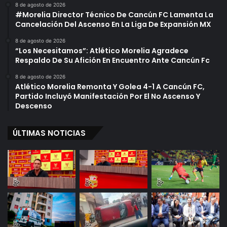
E
v
8 de agosto de 2026
n
e
#Morelia Director Técnico De Cancún FC Lamenta La
M
r
Cancelación Del Ascenso En La Liga De Expansión MX
i
t
8 de agosto de 2026
c
i
“Los Necesitamos”: Atlético Morelia Agradece
h
r
Respaldo De Su Afición En Encuentro Ante Cancún Fc
o
s
a
e
8 de agosto de 2026
Atlético Morelia Remonta Y Golea 4-1 A Cancún FC,
c
E
Partido Incluyó Manifestación Por El No Ascenso Y
á
n
Descenso
n
M
a
m
ÚLTIMAS NOTICIAS
á
U
n
1
0
D
e
M
a