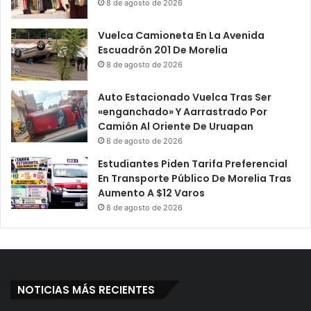
8 de agosto de 2026
a
a
E
t
Vuelca Camioneta En La Avenida
n
a
Escuadrón 201 De Morelia
S
T
u
8 de agosto de 2026
u
D
v
í
o
Auto Estacionado Vuelca Tras Ser
a
L
«enganchado» Y Aarrastrado Por
,
a
Camión Al Oriente De Uruapan
E
F
8 de agosto de 2026
s
o
Estudiantes Piden Tarifa Preferencial
A
r
En Transporte Público De Morelia Tras
c
t
Aumento A $12 Varos
t
u
8 de agosto de 2026
o
n
D
a
e
D
A
e
m
C
o
o
NOTICIAS MÁS RECIENTES
r
n