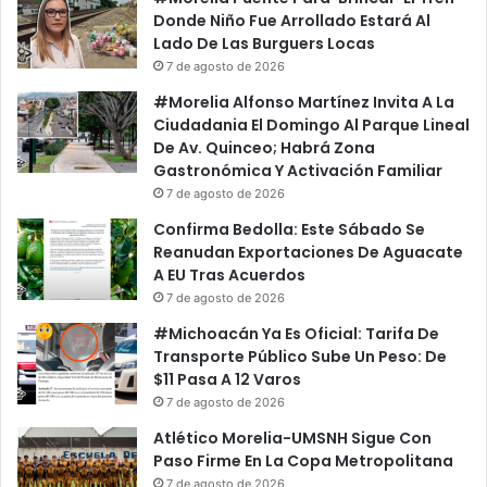
C
m
Donde Niño Fue Arrollado Estará Al
u
b
Lado De Las Burguers Locas
b
o
7 de agosto de 2026
r
s
#Morelia Alfonso Martínez Invita A La
e
c
Ciudadania El Domingo Al Parque Lineal
b
a
De Av. Quinceo; Habrá Zona
o
d
Gastronómica Y Activación Familiar
c
a
7 de agosto de 2026
a
a
s
L
Confirma Bedolla: Este Sábado Se
S
i
Reanudan Exportaciones De Aguacate
e
m
A EU Tras Acuerdos
a
o
7 de agosto de 2026
C
n
#Michoacán Ya Es Oficial: Tarifa De
ó
e
Transporte Público Sube Un Peso: De
m
r
$11 Pasa A 12 Varos
o
o
d
7 de agosto de 2026
s
o
e
Atlético Morelia-UMSNH Sigue Con
P
n
Paso Firme En La Copa Metropolitana
a
N
7 de agosto de 2026