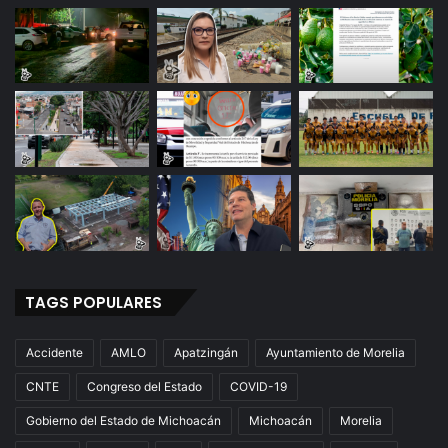
e
r
t
o
s
TAGS POPULARES
Accidente
AMLO
Apatzingán
Ayuntamiento de Morelia
CNTE
Congreso del Estado
COVID-19
Gobierno del Estado de Michoacán
Michoacán
Morelia