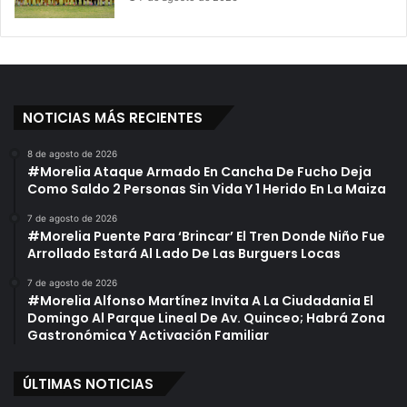
r
u
a
e
T
v
r
a
a
I
b
t
NOTICIAS MÁS RECIENTES
a
a
j
l
8 de agosto de 2026
a
i
#Morelia Ataque Armado En Cancha De Fucho Deja
d
a
Como Saldo 2 Personas Sin Vida Y 1 Herido En La Maiza
o
;
r
F
7 de agosto de 2026
#Morelia Puente Para ‘Brincar’ El Tren Donde Niño Fue
e
u
Arrollado Estará Al Lado De Las Burguers Locas
s
e
D
r
7 de agosto de 2026
e
o
#Morelia Alfonso Martínez Invita A La Ciudadania El
S
n
Domingo Al Parque Lineal De Av. Quinceo; Habrá Zona
a
1
Gastronómica Y Activación Familiar
l
4
u
M
ÚLTIMAS NOTICIAS
d
u