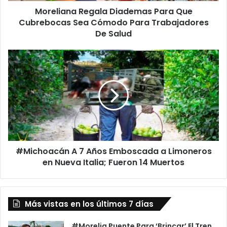
Moreliana Regala Diademas Para Que
R
Cubrebocas Sea Cómodo Para Trabajadores
e
g
De Salud
a
l
#
a
M
D
i
i
c
a
h
d
o
e
a
m
c
a
á
s
#Michoacán A 7 Años Emboscada a Limoneros
n
P
en Nueva Italia; Fueron 14 Muertos
A
a
7
r
A
a
ñ
Q
Más vistas en los últimos 7 días
o
u
s
e
E
#Morelia Puente Para ‘Brincar’ El Tren