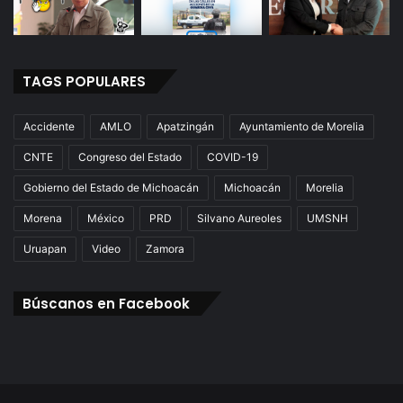
F
a
r
m
a
TAGS POPULARES
c
i
Accidente
AMLO
Apatzingán
Ayuntamiento de Morelia
a
CNTE
Congreso del Estado
COVID-19
Gobierno del Estado de Michoacán
Michoacán
Morelia
Morena
México
PRD
Silvano Aureoles
UMSNH
Uruapan
Video
Zamora
Búscanos en Facebook