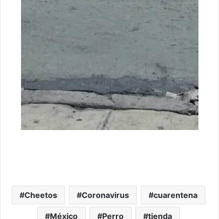
Cheetos
Coronavirus
cuarentena
México
Perro
tienda