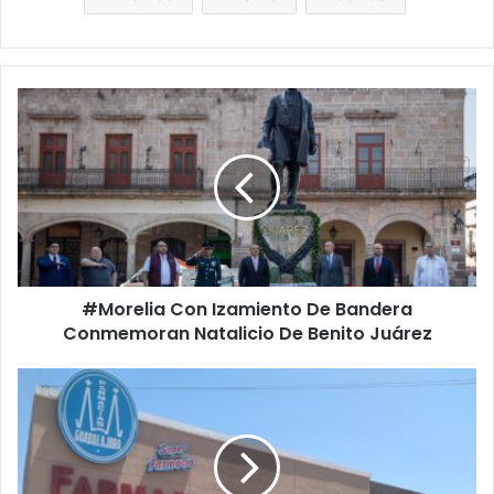
#
M
o
r
e
l
i
a
C
#Morelia Con Izamiento De Bandera
o
Conmemoran Natalicio De Benito Juárez
n
I
z
P
a
a
m
s
i
a
e
E
n