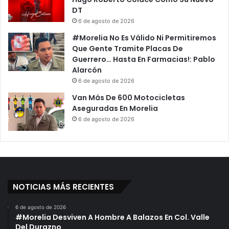
N
b
DT
a
r
6 de agosto de 2026
t
e
#Morelia No Es Válido Ni Permitiremos
a
b
Que Gente Tramite Placas De
l
o
Guerrero… Hasta En Farmacias!: Pablo
i
c
Alarcón
c
a
6 de agosto de 2026
i
s
o
,
Van Más De 600 Motocicletas
D
G
Aseguradas En Morelia
e
e
6 de agosto de 2026
B
l
e
A
n
n
i
t
t
i
o
b
NOTICIAS MÁS RECIENTES
J
a
u
c
6 de agosto de 2026
á
t
#Morelia Desviven A Hombre A Balazos En Col. Valle
r
e
Del Durazno