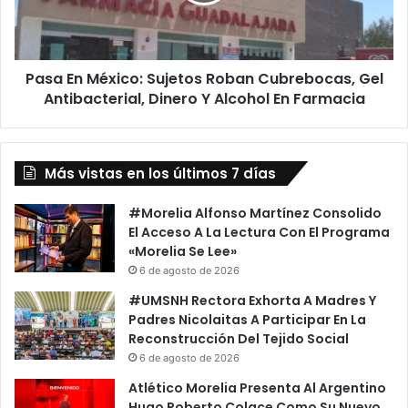
n
t
M
o
é
D
x
e
Pasa En México: Sujetos Roban Cubrebocas, Gel
i
B
Antibacterial, Dinero Y Alcohol En Farmacia
c
a
o
n
:
d
S
e
Más vistas en los últimos 7 días
u
r
j
a
e
#Morelia Alfonso Martínez Consolido
C
t
El Acceso A La Lectura Con El Programa
o
o
«Morelia Se Lee»
n
s
6 de agosto de 2026
m
R
#UMSNH Rectora Exhorta A Madres Y
e
o
Padres Nicolaitas A Participar En La
m
b
Reconstrucción Del Tejido Social
o
a
6 de agosto de 2026
r
n
a
C
Atlético Morelia Presenta Al Argentino
n
u
Hugo Roberto Colace Como Su Nuevo