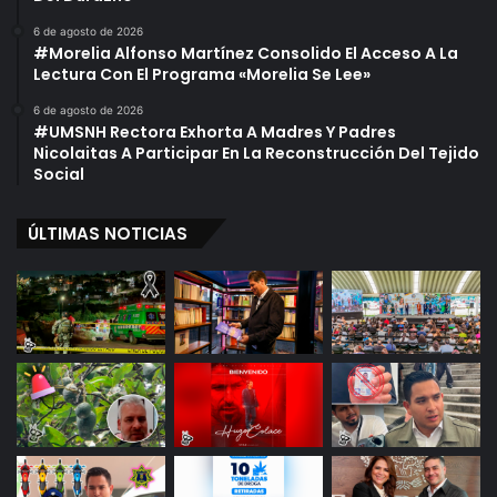
e
r
z
i
6 de agosto de 2026
#Morelia Alfonso Martínez Consolido El Acceso A La
a
Lectura Con El Programa «Morelia Se Lee»
l
,
6 de agosto de 2026
D
#UMSNH Rectora Exhorta A Madres Y Padres
i
Nicolaitas A Participar En La Reconstrucción Del Tejido
n
Social
e
r
ÚLTIMAS NOTICIAS
o
Y
A
l
c
o
h
o
l
E
n