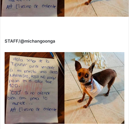
STAFF/@michangoonga