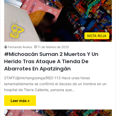
NOTA ROJA
Fernando Avalos
11 de febrero de 2025
#Michoacán Suman 2 Muertos Y Un
Herido Tras Ataque A Tienda De
Abarrotes En Apatzingán
STAFF/@michangoonga/RED-113 Hace unas horas
lamentablemente se confirmó el deceso de un hombre en un
hospital de Tierra Caliente, persona que…
Leer más »