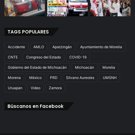
TAGS POPULARES
Accidente
AMLO
Apatzingán
Ayuntamiento de Morelia
CNTE
Congreso del Estado
COVID-19
Gobierno del Estado de Michoacán
Michoacán
Morelia
Morena
México
PRD
Silvano Aureoles
UMSNH
Uruapan
Video
Zamora
Búscanos en Facebook