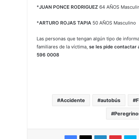
*
JUAN PONCE RODRIGUEZ
64 AÑOS Masculi
*
ARTURO ROJAS TAPIA
50 AÑOS Masculino
Las personas que tengan algún tipo de informa
familiares de la víctima,
se les pide contactar
596 0008
Accidente
autobús
F
Peregrino
Facebook
X
LinkedIn
Pinterest
Skype