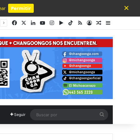
×
ear
Permitir
Powered by SendPulse
Facebook
X
LinkedIn
YouTube
Instagram
Google Play
TikTok
RSS
Acceso
Publicación al a
Barra lateral
Buscar
Seguir
por