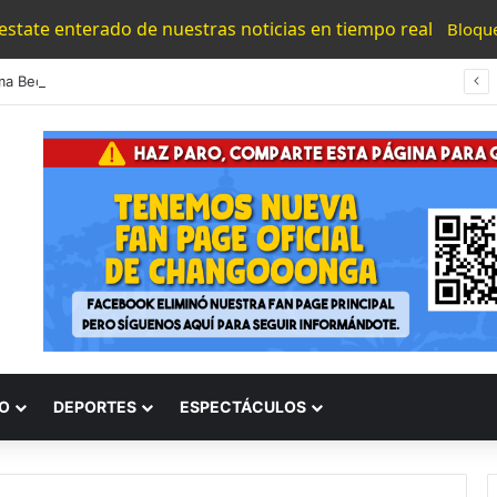
 estate enterado de nuestras noticias en tiempo real
Bloqu
Confirma Bedolla: Este Sábado Se Reanudan Exportaciones De Aguacate A EU Tras Acuerdos
O
DEPORTES
ESPECTÁCULOS