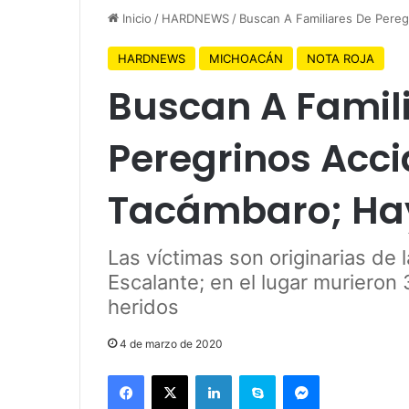
Inicio
/
HARDNEWS
/
Buscan A Familiares De Pere
HARDNEWS
MICHOACÁN
NOTA ROJA
Buscan A Famil
Peregrinos Acc
Tacámbaro; Hay
Las víctimas son originarias de l
Escalante; en el lugar murieron
heridos
4 de marzo de 2020
Facebook
X
LinkedIn
Skype
Messenger