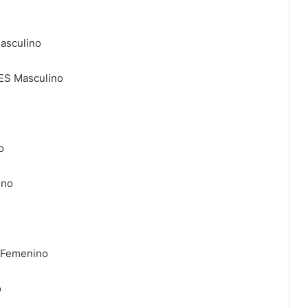
asculino
ES Masculino
o
ino
Femenino
o