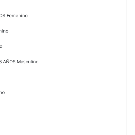
OS Femenino
nino
o
8 AÑOS Masculino
no