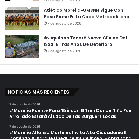
o
t
Atlético Morelia-UMSNH Sigue Con
r
o
Paso Firme En La Copa Metropolitana
P
s
7 de agosto de 2026
r
F
e
e
s
#Jiquilpan Tendrá Nueva Clínica Del
m
u
ISSSTE Tras Años De Deterioro
i
n
n
7 de agosto de 2026
t
i
a
c
V
i
i
d
o
a
l
s
NOTICIAS MÁS RECIENTES
a
D
c
e
7 de agosto de 2026
i
F
#Morelia Puente Para ‘Brincar’ El Tren Donde Niño Fue
ó
á
Arrollado Estará Al Lado De Las Burguers Locas
n
t
7 de agosto de 2026
i
#Morelia Alfonso Martínez Invita A La Ciudadania El
m
Domingo Al Parque Lineal De Av. Quinceo; Habrá Zona