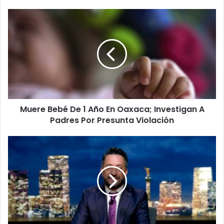
M
u
e
r
e
B
e
b
é
Muere Bebé De 1 Año En Oaxaca; Investigan A
D
Padres Por Presunta Violación
e
1
A
#
ñ
V
o
i
E
d
n
e
O
o
a
C
x
h
a