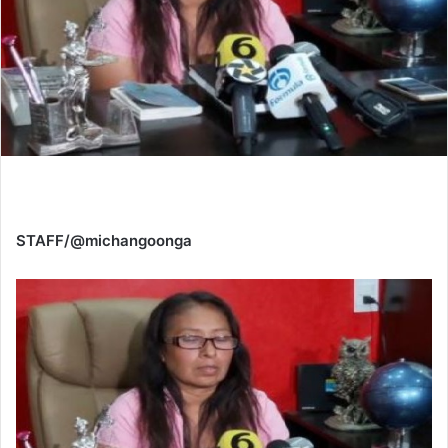
STAFF/@michangoonga