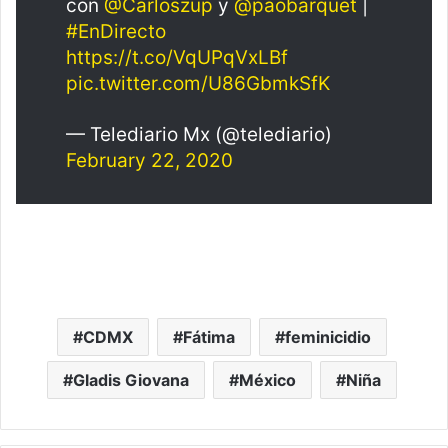
con
@Carloszup
y
@paobarquet
|
#EnDirecto
https://t.co/VqUPqVxLBf
pic.twitter.com/U86GbmkSfK
— Telediario Mx (@telediario)
February 22, 2020
CDMX
Fátima
feminicidio
Gladis Giovana
México
Niña