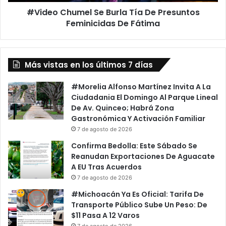
u
c
#Video Chumel Se Burla Tía De Presuntos
m
a
Feminicidas De Fátima
e
;
l
I
S
n
e
v
Más vistas en los últimos 7 días
B
e
u
s
r
#Morelia Alfonso Martínez Invita A La
t
l
Ciudadania El Domingo Al Parque Lineal
i
a
De Av. Quinceo; Habrá Zona
g
T
Gastronómica Y Activación Familiar
a
í
7 de agosto de 2026
n
a
Confirma Bedolla: Este Sábado Se
A
D
Reanudan Exportaciones De Aguacate
P
e
A EU Tras Acuerdos
a
P
7 de agosto de 2026
d
r
r
e
#Michoacán Ya Es Oficial: Tarifa De
e
s
Transporte Público Sube Un Peso: De
s
u
$11 Pasa A 12 Varos
P
n
7 de agosto de 2026