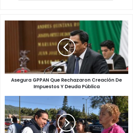
A
s
e
g
u
r
a
G
P
Asegura GPPAN Que Rechazaron Creación De
P
Impuestos Y Deuda Pública
A
N
Q
#
u
M
e
i
R
c
e
h
c
o