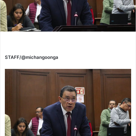
STAFF/@michangoonga