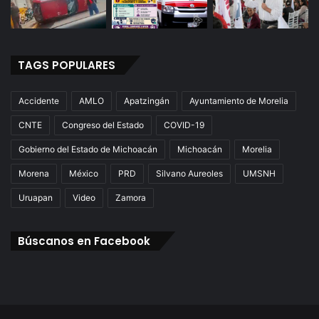
TAGS POPULARES
Accidente
AMLO
Apatzingán
Ayuntamiento de Morelia
CNTE
Congreso del Estado
COVID-19
Gobierno del Estado de Michoacán
Michoacán
Morelia
Morena
México
PRD
Silvano Aureoles
UMSNH
Uruapan
Video
Zamora
Búscanos en Facebook