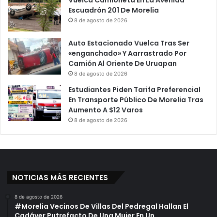
a
Escuadrón 201 De Morelia
D
n
e
8 de agosto de 2026
A
G
M
o
a
Auto Estacionado Vuelca Tras Ser
k
n
«enganchado» Y Aarrastrado Por
u
i
Camión Al Oriente De Uruapan
Y
f
8 de agosto de 2026
a
e
Estudiantes Piden Tarifa Preferencial
T
s
En Transporte Público De Morelia Tras
i
t
Aumento A $12 Varos
e
a
8 de agosto de 2026
n
n
e
t
F
e
e
s
c
E
h
n
NOTICIAS MÁS RECIENTES
a
E
c
8 de agosto de 2026
u
#Morelia Vecinos De Villas Del Pedregal Hallan El
a
Cadáver Putrefacto De Una Mujer En Un