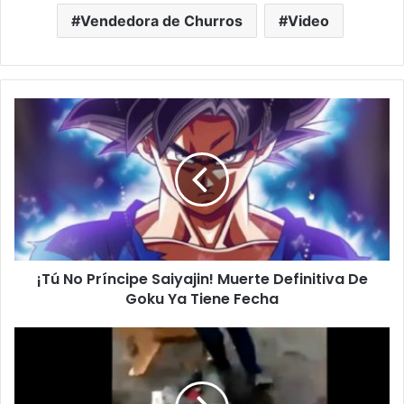
Vendedora de Churros
Video
¡
T
ú
N
o
P
r
í
n
¡Tú No Príncipe Saiyajin! Muerte Definitiva De
c
Goku Ya Tiene Fecha
i
p
e
#
S
V
a
i
i
d