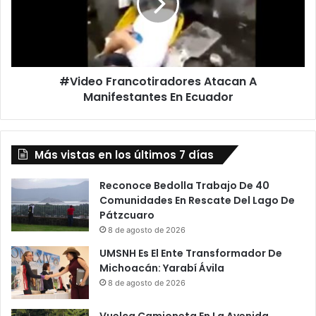
y
e
a
o
j
F
i
r
n
a
!
#Video Francotiradores Atacan A
n
M
Manifestantes En Ecuador
c
u
o
e
t
r
i
t
Más vistas en los últimos 7 días
r
e
a
D
d
Reconoce Bedolla Trabajo De 40
e
o
Comunidades En Rescate Del Lago De
f
r
Pátzcuaro
i
e
8 de agosto de 2026
n
s
UMSNH Es El Ente Transformador De
i
A
Michoacán: Yarabí Ávila
t
t
8 de agosto de 2026
i
a
v
c
Vuelca Camioneta En La Avenida
a