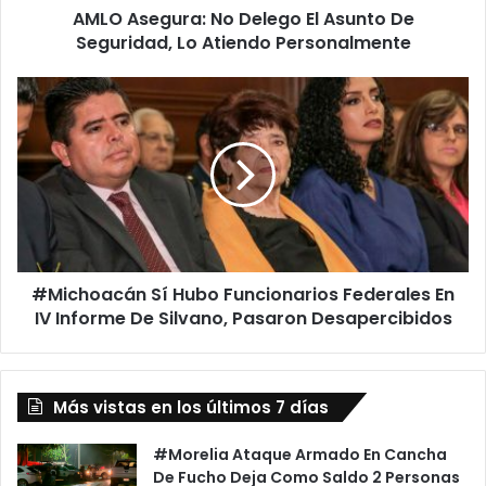
AMLO Asegura: No Delego El Asunto De
r
Seguridad, Lo Atiendo Personalmente
a
:
N
#
o
M
D
i
e
c
l
h
e
o
g
a
o
c
E
á
l
#Michoacán Sí Hubo Funcionarios Federales En
n
A
IV Informe De Silvano, Pasaron Desapercibidos
S
s
í
u
H
n
u
t
Más vistas en los últimos 7 días
b
o
o
D
F
#Morelia Ataque Armado En Cancha
e
u
De Fucho Deja Como Saldo 2 Personas