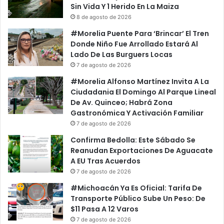
S
n
Sin Vida Y 1 Herido En La Maiza
e
c
8 de agosto de 2026
g
i
#Morelia Puente Para ‘Brincar’ El Tren
u
o
Donde Niño Fue Arrollado Estará Al
r
n
Lado De Las Burguers Locas
i
a
7 de agosto de 2026
d
r
a
i
#Morelia Alfonso Martínez Invita A La
d
o
Ciudadania El Domingo Al Parque Lineal
,
s
De Av. Quinceo; Habrá Zona
L
F
Gastronómica Y Activación Familiar
o
e
7 de agosto de 2026
A
d
Confirma Bedolla: Este Sábado Se
t
e
Reanudan Exportaciones De Aguacate
i
r
A EU Tras Acuerdos
e
a
7 de agosto de 2026
n
l
d
e
#Michoacán Ya Es Oficial: Tarifa De
o
s
Transporte Público Sube Un Peso: De
P
E
$11 Pasa A 12 Varos
e
n
7 de agosto de 2026