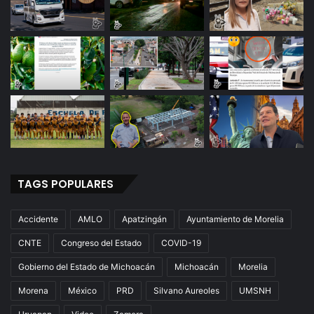
a
r
o
n
D
e
s
a
p
e
r
c
TAGS POPULARES
i
b
i
Accidente
AMLO
Apatzingán
Ayuntamiento de Morelia
d
CNTE
Congreso del Estado
COVID-19
o
s
Gobierno del Estado de Michoacán
Michoacán
Morelia
Morena
México
PRD
Silvano Aureoles
UMSNH