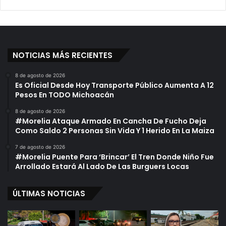
r
I
s
V
o
I
n
n
a
f
l
NOTICIAS MÁS RECIENTES
o
m
r
e
m
8 de agosto de 2026
Es Oficial Desde Hoy Transporte Público Aumenta A 12
n
e
Pesos En TODO Michoacán
t
D
e
e
8 de agosto de 2026
S
#Morelia Ataque Armado En Cancha De Fucho Deja
i
Como Saldo 2 Personas Sin Vida Y 1 Herido En La Maiza
l
7 de agosto de 2026
v
#Morelia Puente Para ‘Brincar’ El Tren Donde Niño Fue
a
Arrollado Estará Al Lado De Las Burguers Locas
n
o
ÚLTIMAS NOTICIAS
,
P
a
s