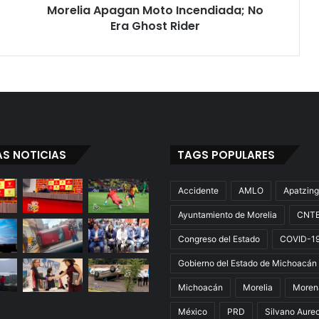
Morelia Apagan Moto Incendiada; No
s
O
Era Ghost Rider
n
F
i
r
e
♫
B
o
AS NOTICIAS
TAGS POPULARES
m
b
e
Accidente
AMLO
Apatzin
r
Ayuntamiento de Morelia
CNT
o
s
Congreso del Estado
COVID-1
M
o
Gobierno del Estado de Michoacán
r
Michoacán
Morelia
Moren
e
l
México
PRD
Silvano Aure