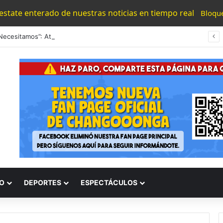
 estate enterado de nuestras noticias en tiempo real
Bloqu
“Los Necesitamos”: Atlético Morelia Agradece Respaldo De Su Afición En Encuentro Ante Cancún Fc
O
DEPORTES
ESPECTÁCULOS