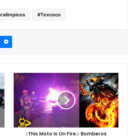
ralímpicos
Texcoco
Messenger
♪
T
h
i
s
M
o
t
o
♪This Moto Is On Fire♫ Bomberos
I