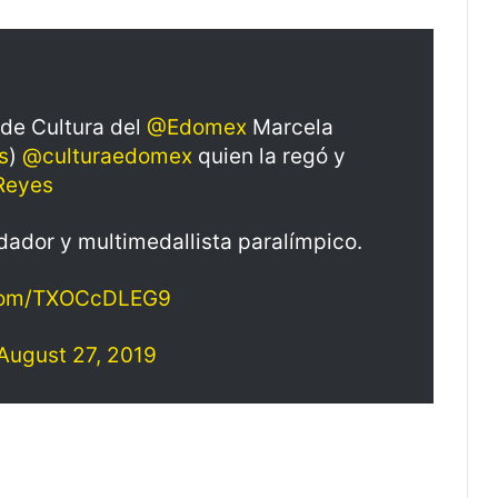
 de Cultura del
@Edomex
Marcela
s
)
@culturaedomex
quien la regó y
Reyes
adador y multimedallista paralímpico.
.com/TXOCcDLEG9
August 27, 2019