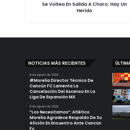
Se Voltea En Salida A Charo; Hay Un
m
i
Herido
ó
n
D
e
L
a
C
o
NOTICIAS MÁS RECIENTES
ÚLTIM
c
a
8 de agosto de 2026
C
#Morelia Director Técnico De
o
Cancún FC Lamenta La
l
Cancelación Del Ascenso En La
a
Liga De Expansión MX
S
8 de agosto de 2026
e
“Los Necesitamos”: Atlético
V
Morelia Agradece Respaldo De Su
o
Afición En Encuentro Ante Cancún
l
Fc