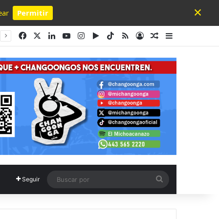
×
ear
Permitir
Powered by SendPulse
Facebook
X
LinkedIn
YouTube
Instagram
Google Play
TikTok
RSS
Acceso
Publicación al a
Barra lateral
Buscar
Seguir
por