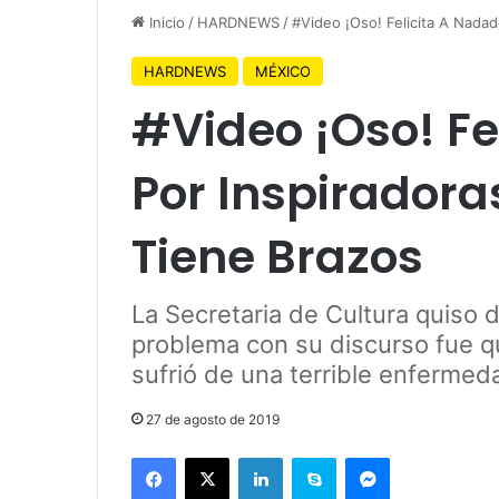
Inicio
/
HARDNEWS
/
#Video ¡Oso! Felicita A Nadad
HARDNEWS
MÉXICO
#Video ¡Oso! Fe
Por Inspiradora
Tiene Brazos
La Secretaria de Cultura quiso d
problema con su discurso fue q
sufrió de una terrible enfermed
27 de agosto de 2019
Facebook
X
LinkedIn
Skype
Messenger