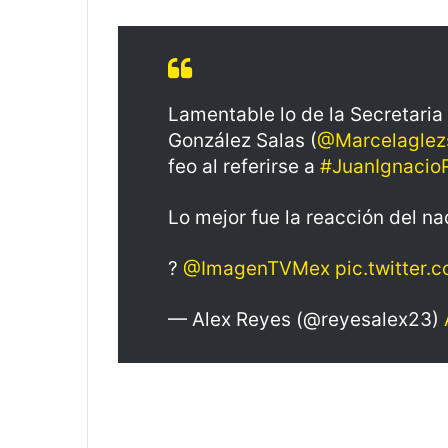
Lamentable lo de la Secretaria
González Salas (
@Marcelaglez
feo al referirse a
#JuanIgnacio
Lo mejor fue la reacción del n
?
@ImagenTVMex
pic.twitter
— Alex Reyes (@reyesalex23)