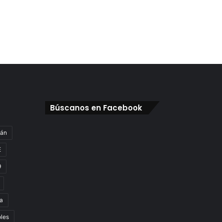
Búscanos en Facebook
gán
E
9
a
oles