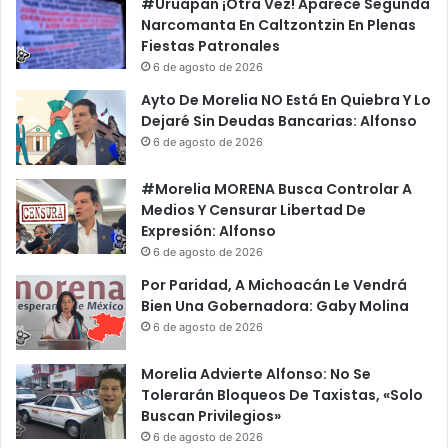
r
á
#Uruapan ¡Otra Vez! Aparece Segunda
i
s
Narcomanta En Caltzontzin En Plenas
z
t
Fiestas Patronales
o
i
6 de agosto de 2026
,
c
Ayto De Morelia NO Está En Quiebra Y Lo
E
o
Dejaré Sin Deudas Bancarias: Alfonso
x
s
6 de agosto de 2026
p
!
o
A
#Morelia MORENA Busca Controlar A
n
c
Medios Y Censurar Libertad De
e
u
Expresión: Alfonso
S
e
e
6 de agosto de 2026
r
n
d
Por Paridad, A Michoacán Le Vendrá
a
a
Bien Una Gobernadora: Gaby Molina
d
n
6 de agosto de 2026
o
E
r
l
Morelia Advierte Alfonso: No Se
D
i
Tolerarán Bloqueos De Taxistas, «Solo
e
m
Buscan Privilegios»
l
i
6 de agosto de 2026
P
n