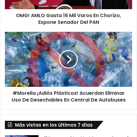
O
G
OMG! AMLO Gasta 16 Mil Varos En Chorizo,
a
Expone Senador Del PAN
s
t
a
#
1
M
6
o
M
r
i
e
l
l
V
i
a
a
r
¡
o
#Morelia ¡Adiós Plásticos! Acuerdan Eliminar
A
s
Uso De Desechables En Central De Autobuses
d
E
i
n
ó
C
s
h
Más vistas en los últimos 7 días
P
o
l