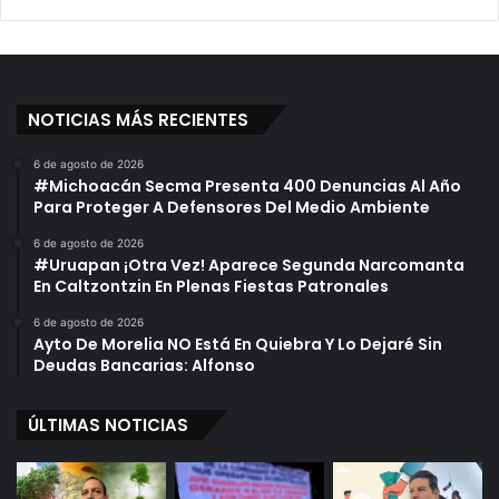
A
a
N
r
U
s
o
NOTICIAS MÁS RECIENTES
D
e
6 de agosto de 2026
D
#Michoacán Secma Presenta 400 Denuncias Al Año
e
Para Proteger A Defensores Del Medio Ambiente
s
6 de agosto de 2026
e
#Uruapan ¡Otra Vez! Aparece Segunda Narcomanta
c
En Caltzontzin En Plenas Fiestas Patronales
h
a
6 de agosto de 2026
Ayto De Morelia NO Está En Quiebra Y Lo Dejaré Sin
b
Deudas Bancarias: Alfonso
l
e
s
ÚLTIMAS NOTICIAS
E
n
C