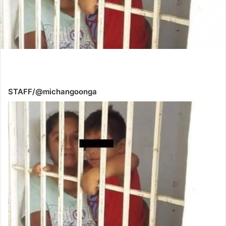
STAFF/@michangoonga