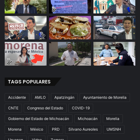
e
n
t
r
a
l
D
e
A
u
t
o
TAGS POPULARES
b
u
s
Accidente
AMLO
Apatzingán
Ayuntamiento de Morelia
e
s
CNTE
Congreso del Estado
COVID-19
Gobierno del Estado de Michoacán
Michoacán
Morelia
Morena
México
PRD
Silvano Aureoles
UMSNH
Uruapan
Video
Zamora