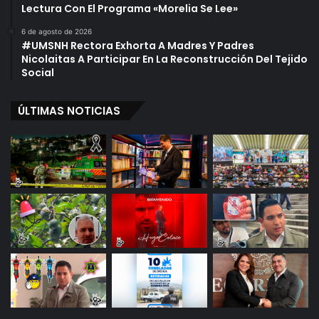
Lectura Con El Programa «Morelia Se Lee»
S
e
6 de agosto de 2026
n
#UMSNH Rectora Exhorta A Madres Y Padres
a
Nicolaitas A Participar En La Reconstrucción Del Tejido
d
Social
o
r
ÚLTIMAS NOTICIAS
a
B
l
a
n
c
a
P
i
ñ
a