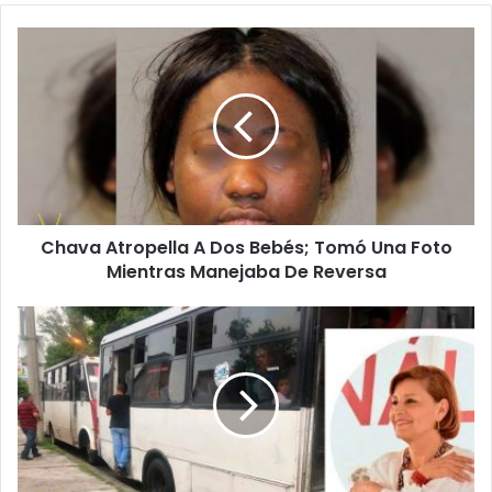
C
h
a
v
a
A
t
r
o
Chava Atropella A Dos Bebés; Tomó Una Foto
p
Mientras Manejaba De Reversa
e
l
l
#
a
M
A
i
D
c
o
h
s
o
B
a
e
c