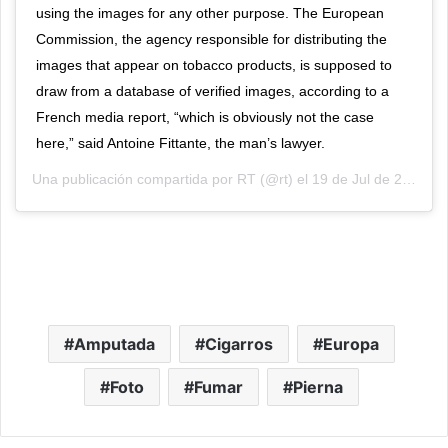
using the images for any other purpose. The European
Commission, the agency responsible for distributing the
images that appear on tobacco products, is supposed to
draw from a database of verified images, according to a
French media report, “which is obviously not the case
here,” said Antoine Fittante, the man’s lawyer.
Una publicación compartida por
RT
(@rt) el
19 de Jul de 2019 a las 10:00 PDT
Amputada
Cigarros
Europa
Foto
Fumar
Pierna