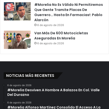
e
#Morelia No Es Válido Ni Permitiremos
s
s
Que Gente Tramite Placas De
M
e
Guerrero… Hasta En Farmacias!: Pablo
a
n
Alarcón
n
t
6 de agosto de 2026
e
e
j
s
Van Más De 600 Motocicletas
a
E
Aseguradas En Morelia
b
n
6 de agosto de 2026
a
E
D
l
e
I
R
n
e
f
v
o
NOTICIAS MÁS RECIENTES
e
r
r
m
6 de agosto de 2026
s
e
#Morelia Desviven A Hombre A Balazos En Col. Valle
a
D
Del Durazno
e
L
6 de agosto de 2026
#Morelia Alfonso Martínez Consolido El Acceso A La
a