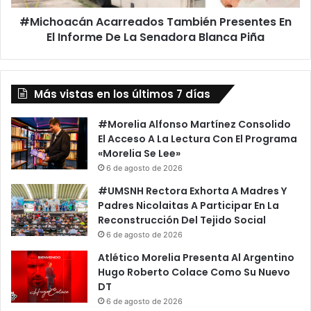
b
á
é
#Michoacán Acarreados También Presentes En
n
s
El Informe De La Senadora Blanca Piña
A
;
c
T
a
o
r
m
Más vistas en los últimos 7 días
r
ó
e
U
a
#Morelia Alfonso Martínez Consolido
n
d
El Acceso A La Lectura Con El Programa
a
o
«Morelia Se Lee»
F
s
6 de agosto de 2026
o
T
#UMSNH Rectora Exhorta A Madres Y
t
a
Padres Nicolaitas A Participar En La
o
m
Reconstrucción Del Tejido Social
M
b
6 de agosto de 2026
i
i
e
é
Atlético Morelia Presenta Al Argentino
n
n
Hugo Roberto Colace Como Su Nuevo
t
P
DT
r
r
6 de agosto de 2026
a