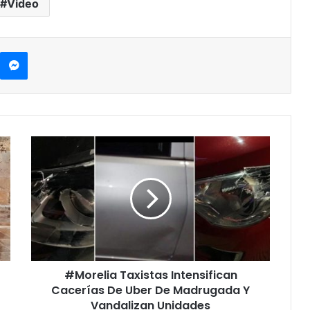
Video
Messenger
#
M
o
r
e
l
i
a
T
#Morelia Taxistas Intensifican
a
Cacerías De Uber De Madrugada Y
x
i
Vandalizan Unidades