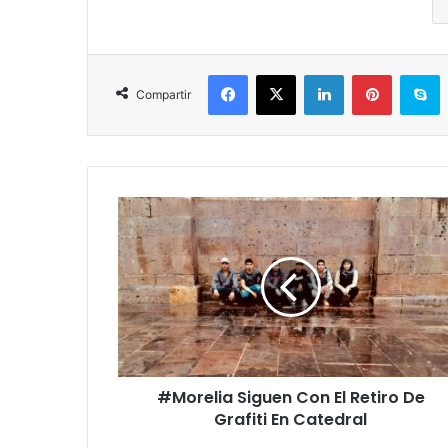
Facebook
X
LinkedIn
Pinterest
Skype
Compartir
#
M
o
r
e
l
i
a
S
#Morelia Siguen Con El Retiro De
i
Grafiti En Catedral
g
u