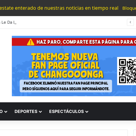
 estate enterado de nuestras noticias en tiempo real
Bloqu
Bedolla Le Da Las Tenkius A Sheinbaum Por Reforzar La Seguridad En Avocado Zone
O
DEPORTES
ESPECTÁCULOS