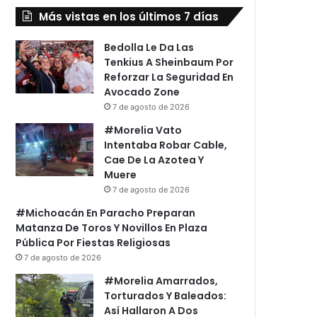
Más vistas en los últimos 7 días
Bedolla Le Da Las
Tenkius A Sheinbaum Por
Reforzar La Seguridad En
Avocado Zone
7 de agosto de 2026
#Morelia Vato
Intentaba Robar Cable,
Cae De La Azotea Y
Muere
7 de agosto de 2026
#Michoacán En Paracho Preparan
Matanza De Toros Y Novillos En Plaza
Pública Por Fiestas Religiosas
7 de agosto de 2026
#Morelia Amarrados,
Torturados Y Baleados:
Así Hallaron A Dos