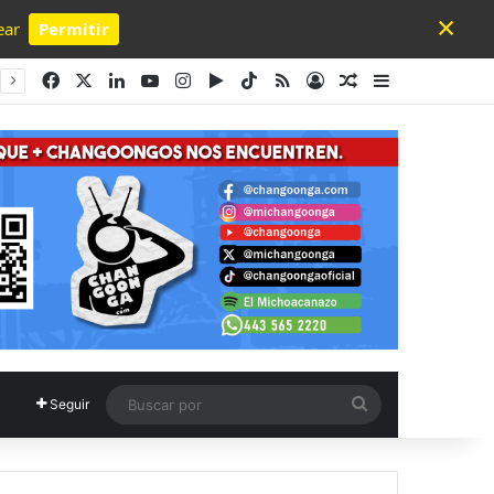
×
ear
Permitir
Powered by SendPulse
Facebook
X
LinkedIn
YouTube
Instagram
Google Play
TikTok
RSS
Acceso
Publicación al a
Barra lateral
Buscar
Seguir
por