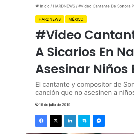
Inicio
/
HARDNEWS
/
#Video Cantante De Sonora Pi
HARDNEWS
MÉXICO
#Video Cantant
A Sicarios En N
Asesinar Niños 
El cantante y compositor de Sono
canción que no asesinen a niños
19 de julio de 2019
Facebook
X
LinkedIn
Skype
Messenger