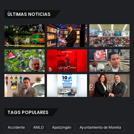
i
p
ÚLTIMAS NOTICIAS
e
C
a
l
d
e
r
ó
n
T
r
a
s
F
a
k
TAGS POPULARES
e
N
Accidente
AMLO
Apatzingán
Ayuntamiento de Morelia
e