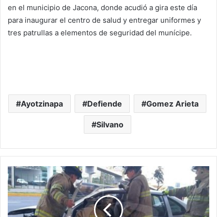
en el municipio de Jacona, donde acudió a gira este día
para inaugurar el centro de salud y entregar uniformes y
tres patrullas a elementos de seguridad del munícipe.
Ayotzinapa
Defiende
Gomez Arieta
Silvano
#
M
o
r
e