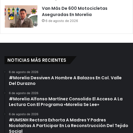
e
i
Van Más De 600 Motocicletas
Q
t
Aseguradas En Morelia
u
i
6 de agosto de 2026
e
q
d
u
a
é
p
L
r
a
e
4
NOTICIAS MÁS RECIENTES
n
T
s
”
6 de agosto de 2026
a
:
#Morelia Desviven A Hombre A Balazos En Col. Valle
d
H
Del Durazno
o
i
j
6 de agosto de 2026
#Morelia Alfonso Martínez Consolido El Acceso A La
o
Lectura Con El Programa «Morelia Se Lee»
D
e
6 de agosto de 2026
F
#UMSNH Rectora Exhorta A Madres Y Padres
e
Nicolaitas A Participar En La Reconstrucción Del Tejido
l
Social