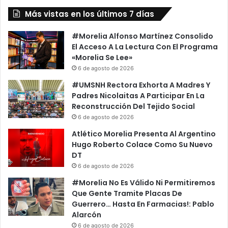
t
c
r
Más vistas en los últimos 7 días
i
a
d
P
e
#Morelia Alfonso Martínez Consolido
u
n
El Acceso A La Lectura Con El Programa
e
c
«Morelia Se Lee»
n
i
6 de agosto de 2026
t
a
#UMSNH Rectora Exhorta A Madres Y
e
Q
Padres Nicolaitas A Participar En La
P
u
Reconstrucción Del Tejido Social
e
e
6 de agosto de 2026
a
J
t
u
Atlético Morelia Presenta Al Argentino
o
s
Hugo Roberto Colace Como Su Nuevo
n
t
DT
a
o
6 de agosto de 2026
l
A
#Morelia No Es Válido Ni Permitiremos
H
y
Que Gente Tramite Placas De
o
e
Guerrero… Hasta En Farmacias!: Pablo
m
r
Alarcón
b
C
r
6 de agosto de 2026
r