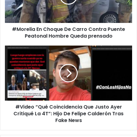
l
i
a
E
#Morelia En Choque De Carro Contra Puente
n
Peatonal Hombre Queda prensado
C
h
o
#
q
V
u
i
e
d
D
e
e
o
C
“
a
Q
r
u
r
#Video “Qué Coincidencia Que Justo Ayer
é
o
Critiqué La 4T”: Hijo De Felipe Calderón Tras
C
C
o
Fake News
o
i
n
n