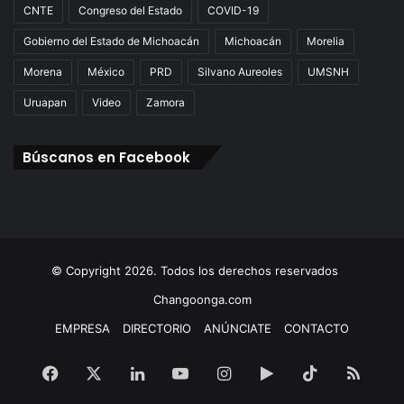
w
CNTE
Congreso del Estado
COVID-19
s
Gobierno del Estado de Michoacán
Michoacán
Morelia
Morena
México
PRD
Silvano Aureoles
UMSNH
Uruapan
Video
Zamora
Búscanos en Facebook
© Copyright 2026. Todos los derechos reservados
Changoonga.com
EMPRESA
DIRECTORIO
ANÚNCIATE
CONTACTO
Facebook
X
LinkedIn
YouTube
Instagram
Google
TikTok
RSS