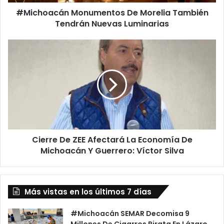
á
#Michoacán Monumentos De Morelia También
n
Tendrán Nuevas Luminarias
M
o
n
C
u
i
m
e
e
r
n
r
t
e
o
D
s
e
D
Z
e
Cierre De ZEE Afectará La Economía De
E
M
Michoacán Y Guerrero: Víctor Silva
E
o
A
r
f
e
e
l
Más vistas en los últimos 7 días
c
i
t
a
a
#Michoacán SEMAR Decomisa 9
T
r