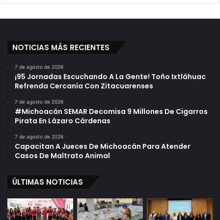
m
n
i
Y
n
G
a
u
r
NOTICIAS MÁS RECIENTES
e
i
r
a
r
7 de agosto de 2026
¡95 Jornadas Escuchando A La Gente! Toño Ixtláhuac
s
e
Refrenda Cercanía Con Zitacuarenses
r
o
7 de agosto de 2026
:
#Michoacán SEMAR Decomisa 9 Millones De Cigarros
V
Pirata En Lázaro Cárdenas
í
7 de agosto de 2026
c
Capacitan A Jueces De Michoacán Para Atender
t
Casos De Maltrato Animal
o
r
ÚLTIMAS NOTICIAS
S
i
l
v