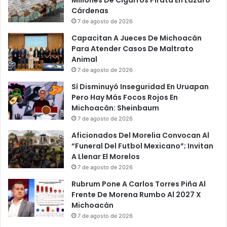
Millones De Cigarros Pirata En Lázaro
a
á
Cárdenas
m
L
7 de agosto de 2026
b
a
Capacitan A Jueces De Michoacán
i
E
Para Atender Casos De Maltrato
é
c
Animal
n
o
7 de agosto de 2026
T
n
e
o
Sí Disminuyó Inseguridad En Uruapan
n
m
Pero Hay Más Focos Rojos En
d
í
Michoacán: Sheinbaum
r
a
7 de agosto de 2026
á
D
Aficionados Del Morelia Convocan Al
n
e
“Funeral Del Futbol Mexicano”; Invitan
N
M
A Llenar El Morelos
u
i
7 de agosto de 2026
e
c
v
h
Rubrum Pone A Carlos Torres Piña Al
a
o
Frente De Morena Rumbo Al 2027 X
s
a
Michoacán
L
c
7 de agosto de 2026
u
á