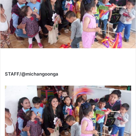
STAFF/@michangoonga