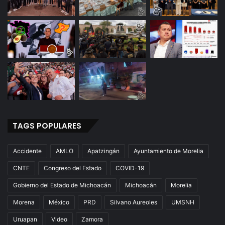
a
TAGS POPULARES
Accidente
AMLO
Apatzingán
Ayuntamiento de Morelia
CNTE
Congreso del Estado
COVID-19
Gobierno del Estado de Michoacán
Michoacán
Morelia
Morena
México
PRD
Silvano Aureoles
UMSNH
Uruapan
Video
Zamora