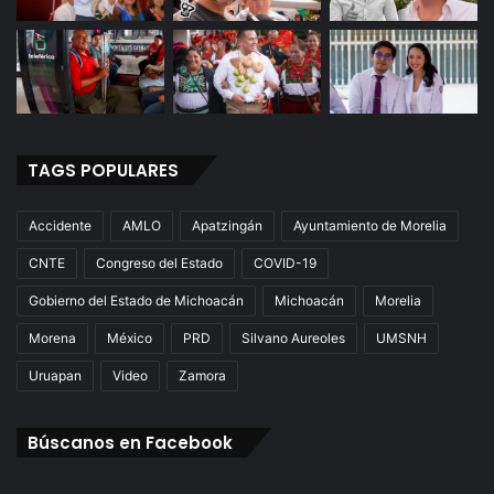
TAGS POPULARES
Accidente
AMLO
Apatzingán
Ayuntamiento de Morelia
CNTE
Congreso del Estado
COVID-19
Gobierno del Estado de Michoacán
Michoacán
Morelia
Morena
México
PRD
Silvano Aureoles
UMSNH
Uruapan
Video
Zamora
Búscanos en Facebook