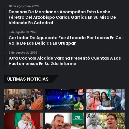
p
P
a
10 de agosto de 2026
Decenas De Morelianos Acompañan Esta Noche
R
A
Féretro Del Arzobispo Carlos Garfías En Su Misa De
D
m
Velación En Catedral
M
é
i
r
9 de agosto de 2026
c
i
Cortador De Aguacate Fue Atacado Por Lacras En Col.
h
Valle De Las Delicias En Uruapan
c
o
a
9 de agosto de 2026
a
P
¡Ora Cochos! Alcalde Varona Presentó Cuentas A Los
c
o
Huetamenses En Su 2do Informe
á
r
n
L
ÚLTIMAS NOTICIAS
e
s
i
ó
n