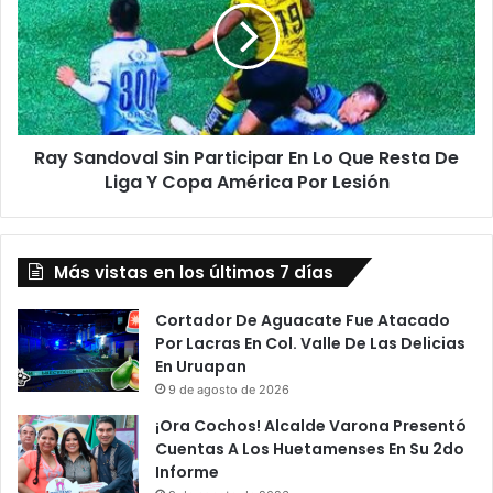
a
S
n
a
t
n
e
d
s
o
E
v
n
Ray Sandoval Sin Participar En Lo Que Resta De
a
C
Liga Y Copa América Por Lesión
l
o
S
r
i
t
n
e
Más vistas en los últimos 7 días
P
A
a
M
r
Cortador De Aguacate Fue Atacado
L
t
Por Lacras En Col. Valle De Las Delicias
O
i
En Uruapan
B
c
9 de agosto de 2026
u
i
¡Ora Cochos! Alcalde Varona Presentó
s
p
Cuentas A Los Huetamenses En Su 2do
c
a
Informe
a
r