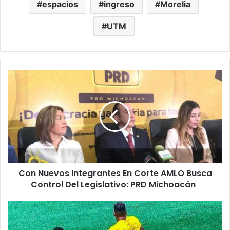
espacios
ingreso
Morelia
UTM
C
o
n
N
u
e
v
o
s
Con Nuevos Integrantes En Corte AMLO Busca
I
Control Del Legislativo: PRD Michoacán
n
t
e
R
g
a
r
y