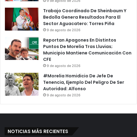
9 de agosto de 2026
C
E
o
n
Trabajo Coordinado De Sheinbaum Y
n
L
Bedolla Genera Resultados Para El
t
o
Sector Aguacatero: Torres Piña
r
Q
9 de agosto de 2026
o
u
Reportan Apagones En Distintos
l
e
Puntos De Morelia Tras Lluvias;
D
R
Municipio Mantiene Comunicación Con
e
e
CFE
l
s
9 de agosto de 2026
L
t
e
a
#Morelia Homidicio De Jefe De
g
D
Tenencia, Ejemplo Del Peligro De Ser
i
e
Autoridad: Alfonso
s
L
9 de agosto de 2026
l
i
a
g
t
a
i
Y
v
C
o
NOTICIAS MÁS RECIENTES
o
: