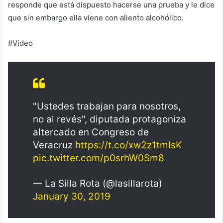
responde que está dispuesto hacerse una prueba y le dice
que sin embargo ella viene con aliento alcohólico.
#Video
"Ustedes trabajan para nosotros,
no al revés", diputada protagoniza
altercado en Congreso de
Veracruz
https://t.co/xw2z1tmlsK
pic.twitter.com/p0srhW0Sm8
— La Silla Rota (@lasillarota)
January 30, 2019