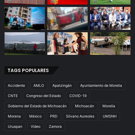
TAGS POPULARES
Accidente
AMLO
Apatzingán
Ayuntamiento de Morelia
CNTE
Congreso del Estado
COVID-19
Gobierno del Estado de Michoacán
Michoacán
Morelia
Morena
México
PRD
Silvano Aureoles
UMSNH
Uruapan
Video
Zamora