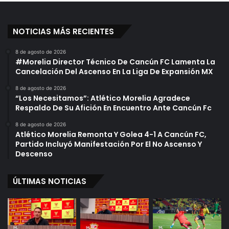
c
e
h
o
e
s
NOTICIAS MÁS RECIENTES
s
E
E
l
8 de agosto de 2026
n
D
#Morelia Director Técnico De Cancún FC Lamenta La
Z
í
Cancelación Del Ascenso En La Liga De Expansión MX
a
a
8 de agosto de 2026
m
D
“Los Necesitamos”: Atlético Morelia Agradece
o
e
Respaldo De Su Afición En Encuentro Ante Cancún Fc
r
H
a
o
8 de agosto de 2026
Atlético Morelia Remonta Y Golea 4-1 A Cancún FC,
y
Partido Incluyó Manifestación Por El No Ascenso Y
Descenso
ÚLTIMAS NOTICIAS