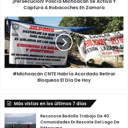
¡Persecución! Policía Michoacán Se Activa Y
i
Captura A Robacoches En Zamora
ó
n
!
#
P
M
o
i
l
c
i
h
c
o
í
a
a
c
M
á
i
#Michoacán CNTE Habría Acordado Retirar
n
c
Bloqueos El Día De Hoy
C
h
N
o
T
a
E
c
Más vistas en los últimos 7 días
H
á
a
n
b
Reconoce Bedolla Trabajo De 40
S
r
Comunidades En Rescate Del Lago De
e
í
Pátzcuaro