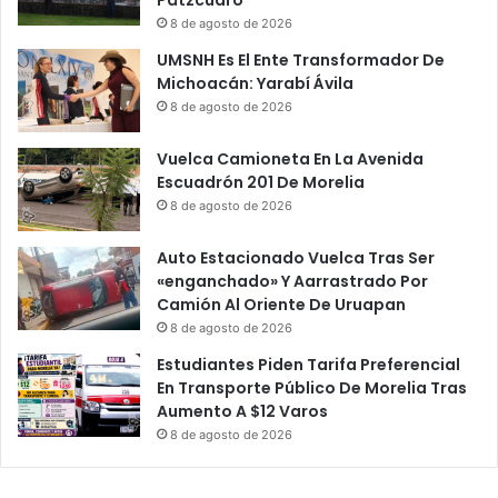
A
a
8 de agosto de 2026
c
A
UMSNH Es El Ente Transformador De
t
c
Michoacán: Yarabí Ávila
i
o
8 de agosto de 2026
v
r
a
d
Vuelca Camioneta En La Avenida
Y
a
Escuadrón 201 De Morelia
C
d
a
8 de agosto de 2026
o
p
R
t
e
Auto Estacionado Vuelca Tras Ser
u
t
«enganchado» Y Aarrastrado Por
r
i
Camión Al Oriente De Uruapan
a
r
8 de agosto de 2026
A
a
Estudiantes Piden Tarifa Preferencial
R
r
En Transporte Público De Morelia Tras
o
B
Aumento A $12 Varos
b
l
8 de agosto de 2026
a
o
c
q
o
u