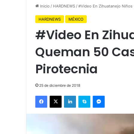
Inicio
/
HARDNEWS
/
#Video En Zihuatanejo Niños
HARDNEWS
MÉXICO
#Video En Zihu
Queman 50 Cas
Pirotecnia
25 de diciembre de 2018
Facebook
X
LinkedIn
Skype
Messenger