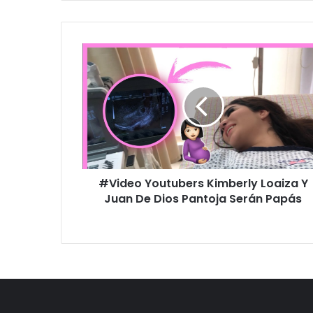
#
V
i
d
e
o
Y
o
u
#Video Youtubers Kimberly Loaiza Y
t
Juan De Dios Pantoja Serán Papás
u
b
e
r
s
K
i
m