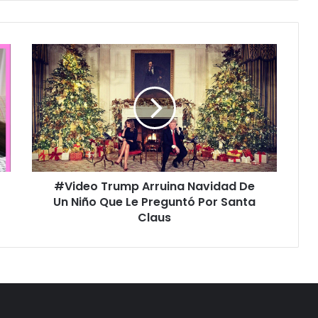
#
V
i
d
e
o
T
r
u
#Video Trump Arruina Navidad De
m
Un Niño Que Le Preguntó Por Santa
p
A
Claus
r
r
u
i
n
a