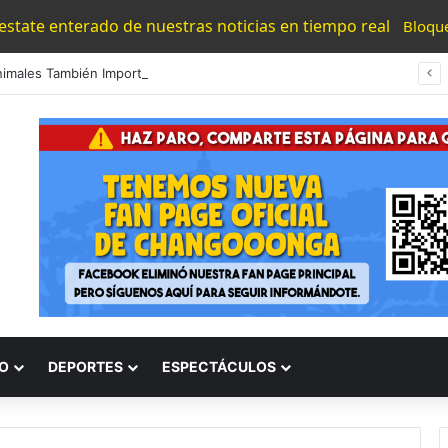
 estate enterado de nuestras noticias en tiempo real
Bloqu
¡Los Animales También Importan! Poder Judicial Impulsa Conversatorio En Michoacán
O
DEPORTES
ESPECTÁCULOS