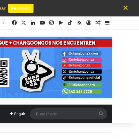
×
ear
Permitir
Powered by SendPulse
Facebook
X
LinkedIn
YouTube
Instagram
Google Play
TikTok
RSS
Acceso
Publicación al a
Barra lateral
Buscar
Seguir
por