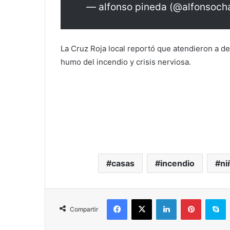
— alfonso pineda (@alfonsoch
La Cruz Roja local reportó que atendieron a d
humo del incendio y crisis nerviosa.
casas
incendio
ni
Facebook
X
LinkedIn
Pinterest
Skype
Compartir