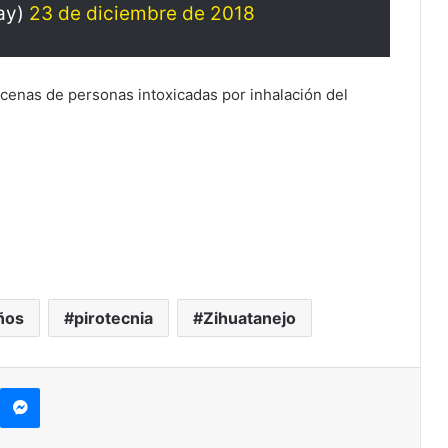
ay)
23 de diciembre de 2018
ecenas de personas intoxicadas por inhalación del
ños
pirotecnia
Zihuatanejo
Messenger