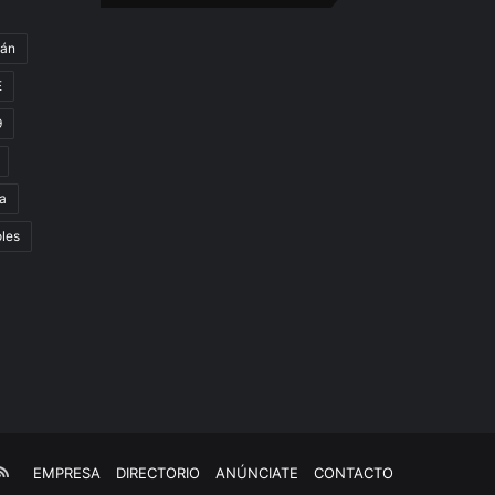
gán
E
9
a
oles
e
kTok
RSS
EMPRESA
DIRECTORIO
ANÚNCIATE
CONTACTO