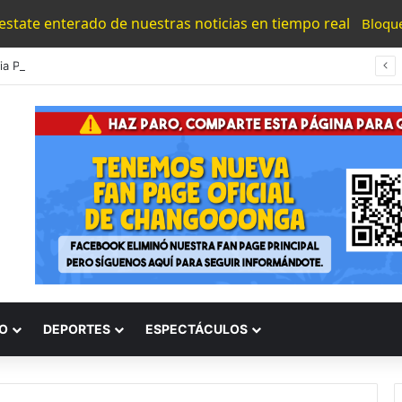
 estate enterado de nuestras noticias en tiempo real
Bloqu
#Morelia Puente Para ‘Brincar’ El Tren Donde Niño Fue Arrollado Estará Al Lado De Las Burguers Locas
O
DEPORTES
ESPECTÁCULOS