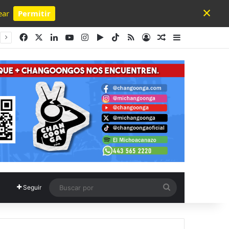
×
ear
Permitir
Powered by SendPulse
Facebook
X
LinkedIn
YouTube
Instagram
Google Play
TikTok
RSS
Acceso
Publicación al a
Barra lateral
Buscar
Seguir
por