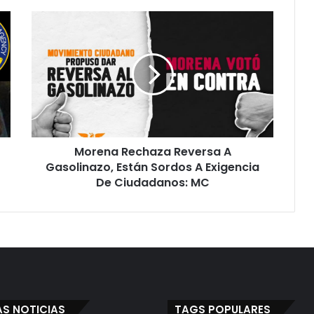
M
o
r
e
n
a
R
e
c
Morena Rechaza Reversa A
h
Gasolinazo, Están Sordos A Exigencia
a
z
De Ciudadanos: MC
a
R
e
v
e
r
s
a
AS NOTICIAS
TAGS POPULARES
A