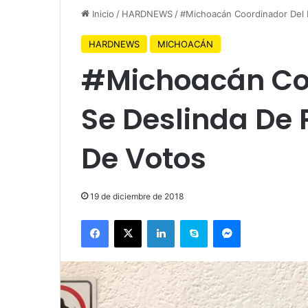
Inicio
/
HARDNEWS
/
#Michoacán Coordinador Del 
HARDNEWS
MICHOACÁN
#Michoacán Coo
Se Deslinda De
De Votos
19 de diciembre de 2018
Facebook
X
LinkedIn
Skype
Messenger