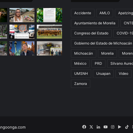
G
a
Accidente
AMLO
Apatzin
s
Ayuntamiento de Morelia
CNT
o
l
Congreso del Estado
COVID-1
i
n
Gobierno del Estado de Michoacán
a
Michoacán
Morelia
Moren
z
o
México
PRD
Silvano Aure
,
UMSNH
Uruapan
Video
E
s
Zamora
t
á
n
S
o
r
d
angoonga.com
Facebook
X
LinkedIn
YouTube
Instagram
Googl
Ti
o