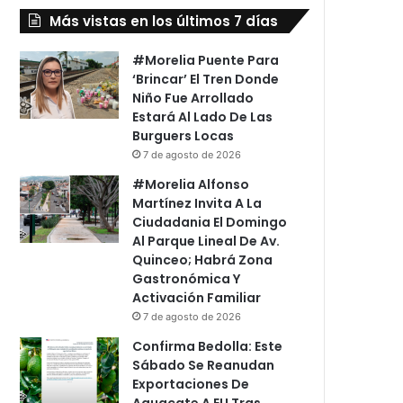
Más vistas en los últimos 7 días
#Morelia Puente Para
‘Brincar’ El Tren Donde
Niño Fue Arrollado
Estará Al Lado De Las
Burguers Locas
7 de agosto de 2026
#Morelia Alfonso
Martínez Invita A La
Ciudadania El Domingo
Al Parque Lineal De Av.
Quinceo; Habrá Zona
Gastronómica Y
Activación Familiar
7 de agosto de 2026
Confirma Bedolla: Este
Sábado Se Reanudan
Exportaciones De
Aguacate A EU Tras