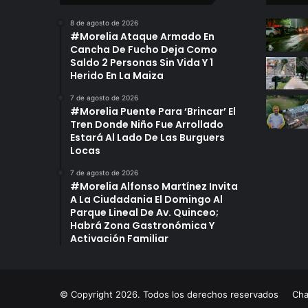
e
8 de agosto de 2026
D
#Morelia Ataque Armado En
e
Cancha De Fucho Deja Como
L
Saldo 2 Personas Sin Vida Y 1
a
Herido En La Maiza
C
7 de agosto de 2026
I
#Morelia Puente Para ‘Brincar’ El
A
Tren Donde Niño Fue Arrollado
P
Estará Al Lado De Las Burguers
a
Locas
r
a
7 de agosto de 2026
#Morelia Alfonso Martínez Invita
P
A La Ciudadania El Domingo Al
o
Parque Lineal De Av. Quinceo;
d
Habrá Zona Gastronómica Y
e
Activación Familiar
r
E
s
t
© Copyright 2026. Todos los derechos reservados
Ch
a