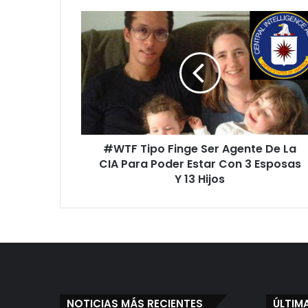
#
W
T
F
T
i
p
o
F
#WTF Tipo Finge Ser Agente De La
i
CIA Para Poder Estar Con 3 Esposas
n
g
Y 13 Hijos
e
S
e
r
A
g
e
n
NOTICIAS MÁS RECIENTES
ÚLTIM
t